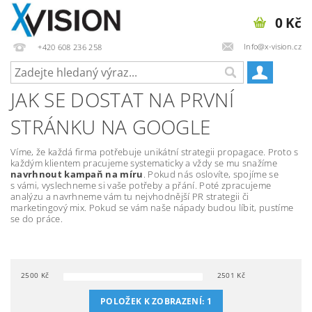
0 Kč
Info@x-vision.cz
+420 608 236 258
JAK SE DOSTAT NA PRVNÍ
STRÁNKU NA GOOGLE
Víme, že každá firma potřebuje unikátní strategii propagace. Proto s
každým klientem pracujeme systematicky a vždy se mu snažíme
navrhnout kampaň na míru
. Pokud nás oslovíte, spojíme se
s vámi, vyslechneme si vaše potřeby a přání. Poté zpracujeme
analýzu a navrhneme vám tu nejvhodnější PR strategii či
marketingový mix. Pokud se vám naše nápady budou líbit, pustíme
se do práce.
2500
Kč
2501
Kč
POLOŽEK K ZOBRAZENÍ:
1