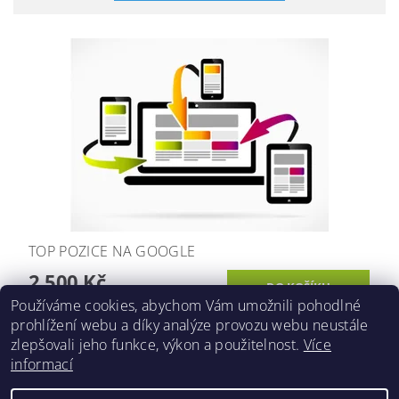
TOP POZICE NA GOOGLE
2 500 Kč
Používáme cookies, abychom Vám umožnili pohodlné
prohlížení webu a díky analýze provozu webu neustále
zlepšovali jeho funkce, výkon a použitelnost.
Více
informací
Lokality