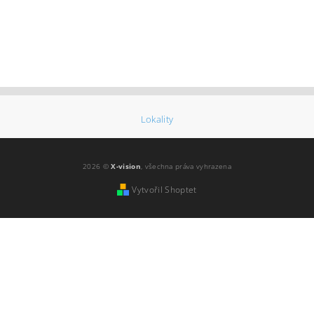
Lokality
2026 ©
X-vision
, všechna práva vyhrazena
Vytvořil Shoptet