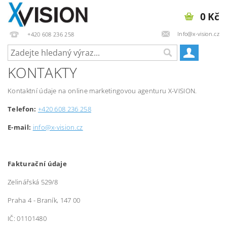
0 Kč
Info@x-vision.cz
+420 608 236 258
KONTAKTY
Kontaktní údaje na online marketingovou agenturu X-VISION.
Telefon:
+420 608 236 258
E-mail:
info@x-vision.cz
Fakturační údaje
Zelinářská 529/8
Praha 4 - Braník, 147 00
IČ: 01101480