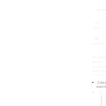
Zobraz
vlastn