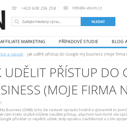
Info@x-vision.cz
+420 608 236 258
AFFILIATE MARKETING
PŘÍPADOVÉ STUDIE
BLOG 
Blog a návody
Jak udělit přístup do Google my business (moje firma
K UDĚLIT PŘÍSTUP DO
SINESS (MOJE FIRMA 
3
My Business (GMB) toho lze nastavit opravdu hodně a významně to pomůž
jak nám k této službě můžete nasdílet přístup, abychom tam mohli vše správn
 Google přinášel co největší užitek, tedy vysokou návštěvnost a s tím spoje