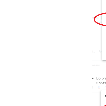
Do pří
modré 