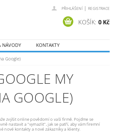
|
PŘIHLÁŠENÍ
REGISTRACE
KOŠÍK:
0 Kč
A NÁVODY
KONTAKTY
 na Google)
 GOOGLE MY
NA GOOGLE)
e zvýšit online povědomí o vaší firmě. Pojďme se
ě nastavit a "vymazlit", jak se patří, aby vám firemní
né nové kontakty a nové zákazníky a klienty.