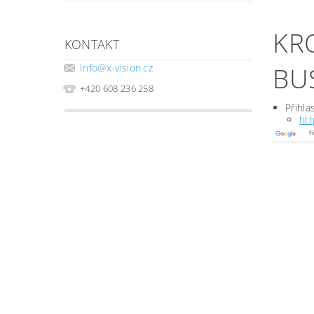
KR
KONTAKT
BU
Info
@
x-vision.cz
+420 608 236 258
Přihla
ht