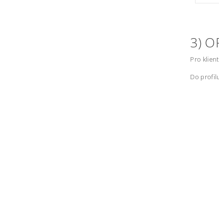
3) O
Pro klien
Do profilu