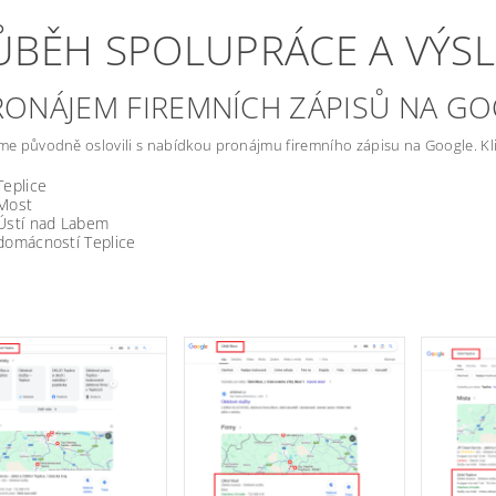
ŮBĚH SPOLUPRÁCE A VÝS
PRONÁJEM FIREMNÍCH ZÁPISŮ NA G
sme původně oslovili s nabídkou pronájmu firemního zápisu na Google. Klient
Teplice
 Most
 Ústí nad Labem
domácností Teplice