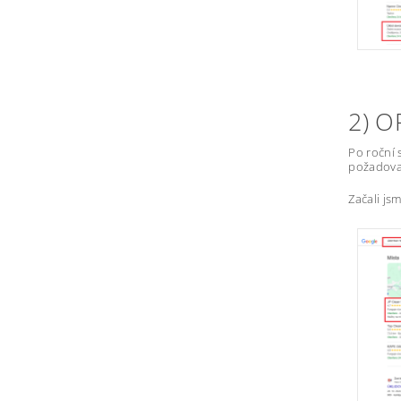
2) 
Po roční 
požadovan
Začali js