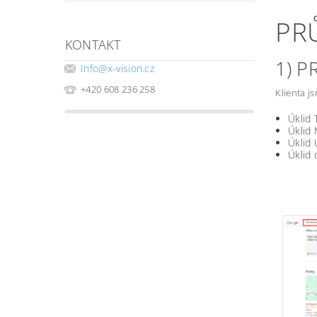
PR
KONTAKT
1) 
Info
@
x-vision.cz
+420 608 236 258
Klienta j
Úklid 
Úklid
Úklid
Úklid 