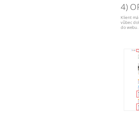
4) 
Klient má
vůbec doh
do webu.