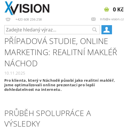
0 Kč
Info@x-vision.cz
+420 608 236 258
PŘÍPADOVÁ STUDIE, ONLINE
MARKETING: REALITNÍ MAKLÉŘ
NÁCHOD
10.11.2025
Pro klienta, který v Náchodě působí jako realitní makléř,
jsme optimalizovali online prezentaci pro lepší
dohledatelnost na internetu.
PRŮBĚH SPOLUPRÁCE A
VÝSLEDKY