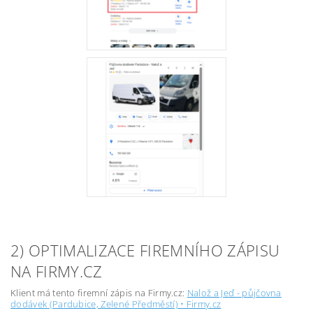
2) OPTIMALIZACE FIREMNÍHO ZÁPISU
NA FIRMY.CZ
Klient má tento firemní zápis na Firmy.cz:
Nalož a Jeď - půjčovna
dodávek (Pardubice, Zelené Předměstí) • Firmy.cz