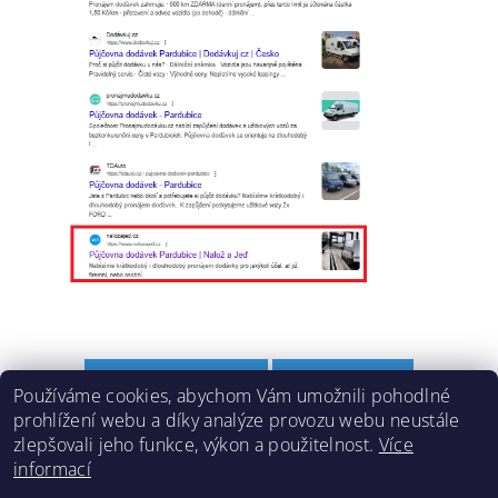
PŘEDCHOZÍ ČLÁNEK
DALŠÍ ČLÁNEK
Používáme cookies, abychom Vám umožnili pohodlné
prohlížení webu a díky analýze provozu webu neustále
zlepšovali jeho funkce, výkon a použitelnost.
Více
informací
Lokality