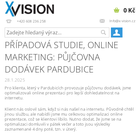
0 Kč
Info@x-vision.cz
+420 608 236 258
PŘÍPADOVÁ STUDIE, ONLINE
MARKETING: PŮJČOVNA
DODÁVEK PARDUBICE
28.1.2025
Pro klienta, který v Pardubicích provozuje půjčovnu dodávek, jsme
optimalizovali online prezentaci pro lepší dohledatelnost na
internetu.
Klient nás oslovil sám, když si nás našel na internetu. Původně chtěl
jinou službu, ale nabídli jsme mu celkovou optimalizaci online
prezentace, což se klientovi líbilo. Nutno dodat, že jsme se na
optimalizaci domluvili v pátek večer a toto jsou výsledky
zaznamenané 4 dny poté, tzn. v úterý.