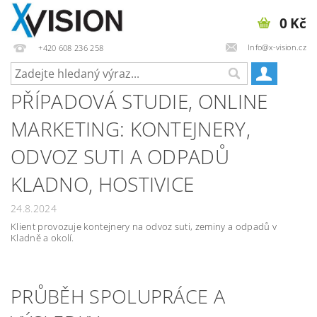
0 Kč
Info@x-vision.cz
+420 608 236 258
PŘÍPADOVÁ STUDIE, ONLINE
MARKETING: KONTEJNERY,
ODVOZ SUTI A ODPADŮ
KLADNO, HOSTIVICE
24.8.2024
Klient provozuje kontejnery na odvoz suti, zeminy a odpadů v
Kladně a okolí.
PRŮBĚH SPOLUPRÁCE A