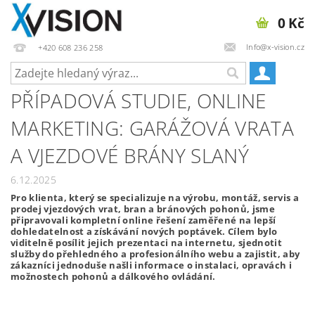
0 Kč
Info@x-vision.cz
+420 608 236 258
PŘÍPADOVÁ STUDIE, ONLINE
MARKETING: GARÁŽOVÁ VRATA
A VJEZDOVÉ BRÁNY SLANÝ
6.12.2025
Pro klienta, který se specializuje na výrobu, montáž, servis a
prodej vjezdových vrat, bran a bránových pohonů, jsme
připravovali kompletní online řešení zaměřené na lepší
dohledatelnost a získávání nových poptávek. Cílem bylo
viditelně posílit jejich prezentaci na internetu, sjednotit
služby do přehledného a profesionálního webu a zajistit, aby
zákazníci jednoduše našli informace o instalaci, opravách i
možnostech pohonů a dálkového ovládání.