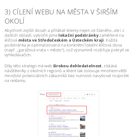
3) CÍLENÍ WEBU NA MĚSTA V ŠIRŠÍM
OKOLÍ
Abychom zvýšili dosah a přilákali klienty nejen ze Slaného, ale i z
dalších oblastí, vytvořili jsme
lokační podstránky
zaměřené na
klíčová
města ve Středočeském a Ústeckém kraji
. Každá
podstránka je optimalizovaná na konkrétní lokální klíčová slova
(např. „garážová vrata + město“), což významně rozšiřuje pokrytí ve
vyhledávačích.
Díky této strategii má web
širokou dohledatelnost
, získává
návštěvníky z okolních regionů a klient tak oslovuje mnohem větší
množství potenciálních zákazníků bez nutnosti navyšovat rozpočet
na reklamu.