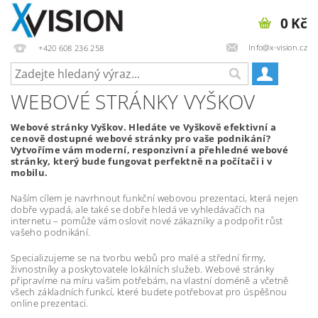
0 Kč
Info@x-vision.cz
+420 608 236 258
WEBOVÉ STRÁNKY VYŠKOV
Webové stránky Vyškov. Hledáte ve Vyškově efektivní a
cenově dostupné webové stránky pro vaše podnikání?
Vytvoříme vám moderní, responzivní a přehledné webové
stránky, který bude fungovat perfektně na počítači i v
mobilu.
Naším cílem je navrhnout funkční webovou prezentaci, která nejen
dobře vypadá, ale také se dobře hledá ve vyhledávačích na
internetu – pomůže vám oslovit nové zákazníky a podpořit růst
vašeho podnikání.
Specializujeme se na tvorbu webů pro malé a střední firmy,
živnostníky a poskytovatele lokálních služeb. Webové stránky
připravíme na míru vašim potřebám, na vlastní doméně a včetně
všech základních funkcí, které budete potřebovat pro úspěšnou
online prezentaci.