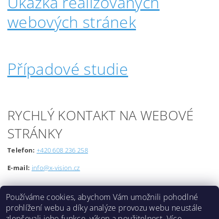
Ukázka realizovaných
webových stránek
Případové studie
RYCHLÝ KONTAKT NA WEBOVÉ
STRÁNKY
Telefon:
+420 608 236 258
E-mail:
info@x-vision.cz
Používáme cookies, abychom Vám umožnili pohodlné
prohlížení webu a díky analýze provozu webu neustále
zlepšovali jeho funkce, výkon a použitelnost.
Více