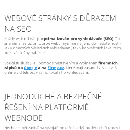
WEBOVÉ STRÁNKY S DŮRAZEM
NA SEO
Každý web od nás je
optimalizován pro vyhledávače (SEO)
. To
znamená, že už při tvorbě webu myslíme na jeho dohledatelnost –
jak v obecných výsledcích vyhledávání, tak v konkrétních lokalitách,
kde své služby nabízíte.
Součástí služby je i pomoc s nastavením a vyplněním
firemních
zápisů na
Google
a na
Firmy.cz
, které mají zásadní vliv na vaši
online viditelnost v rámci lokálního vyhledávání.
JEDNODUCHÉ A BEZPEČNÉ
ŘEŠENÍ NA PLATFORMĚ
WEBNODE
Nechcete být závislí na vývojáři pokaždé, když budete chtít upravit