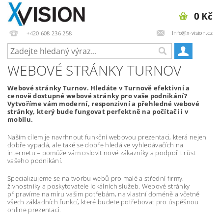
0 Kč
Info@x-vision.cz
+420 608 236 258
WEBOVÉ STRÁNKY TURNOV
Webové stránky Turnov. Hledáte v Turnově efektivní a
cenově dostupné webové stránky pro vaše podnikání?
Vytvoříme vám moderní, responzivní a přehledné webové
stránky, který bude fungovat perfektně na počítači i v
mobilu.
Naším cílem je navrhnout funkční webovou prezentaci, která nejen
dobře vypadá, ale také se dobře hledá ve vyhledávačích na
internetu – pomůže vám oslovit nové zákazníky a podpořit růst
vašeho podnikání.
Specializujeme se na tvorbu webů pro malé a střední firmy,
živnostníky a poskytovatele lokálních služeb. Webové stránky
připravíme na míru vašim potřebám, na vlastní doméně a včetně
všech základních funkcí, které budete potřebovat pro úspěšnou
online prezentaci.