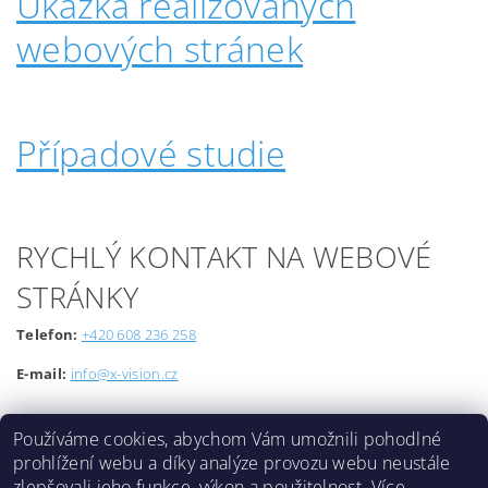
Ukázka realizovaných
webových stránek
Případové studie
RYCHLÝ KONTAKT NA WEBOVÉ
STRÁNKY
Telefon:
+420 608 236 258
E-mail:
info@x-vision.cz
Používáme cookies, abychom Vám umožnili pohodlné
prohlížení webu a díky analýze provozu webu neustále
zlepšovali jeho funkce, výkon a použitelnost.
Více