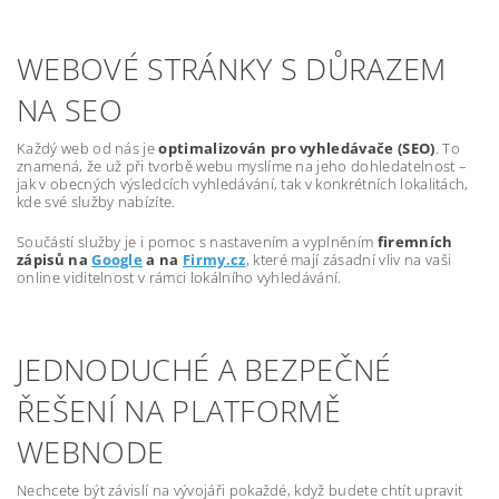
WEBOVÉ STRÁNKY S DŮRAZEM
NA SEO
Každý web od nás je
optimalizován pro vyhledávače (SEO)
. To
znamená, že už při tvorbě webu myslíme na jeho dohledatelnost –
jak v obecných výsledcích vyhledávání, tak v konkrétních lokalitách,
kde své služby nabízíte.
Součástí služby je i pomoc s nastavením a vyplněním
firemních
zápisů na
Google
a na
Firmy.cz
, které mají zásadní vliv na vaši
online viditelnost v rámci lokálního vyhledávání.
JEDNODUCHÉ A BEZPEČNÉ
ŘEŠENÍ NA PLATFORMĚ
WEBNODE
Nechcete být závislí na vývojáři pokaždé, když budete chtít upravit