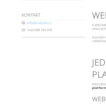
WE
KONTAKT
Info
@
x-vision.cz
Každý we
obecných 
+420 608 236 258
Součástí 
viditelno
JE
PL
Nechcete 
platfor
WEB