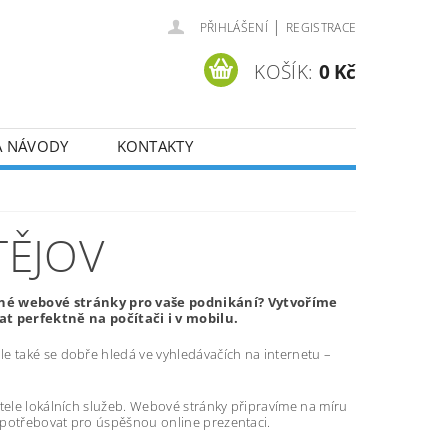
|
PŘIHLÁŠENÍ
REGISTRACE
KOŠÍK:
0 Kč
A NÁVODY
KONTAKTY
TĚJOV
pné webové stránky pro vaše podnikání? Vytvoříme
 perfektně na počítači i v mobilu.
e také se dobře hledá ve vyhledávačích na internetu –
atele lokálních služeb. Webové stránky připravíme na míru
 potřebovat pro úspěšnou online prezentaci.