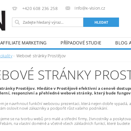
Info@x-vision.cz
+420 608 236 258
AFFILIATE MARKETING
PŘÍPADOVÉ STUDIE
BLOG 
okality
Webové stránky Prostějov
BOVÉ STRÁNKY PROS
tránky Prostějov. Hledáte v Prostějově efektivní a cenově dostu
rní, responzivní a přehledné webové stránky, který bude fungovat
em je navrhnout funkční webovou prezentaci, která nejen dobře vypadá, al
m oslovit nové zákazníky a podpořit růst vašeho podnikání.
ujeme se na tvorbu webů pro malé a střední firmy, živnostníky a poskytov
řebám, na vlastní doméně a včetně všech základních funkcí, které budete