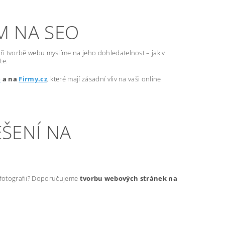
M NA SEO
ři tvorbě webu myslíme na jeho dohledatelnost – jak v
te.
e
a na
Firmy.cz
, které mají zásadní vliv na vaši online
ŠENÍ NA
t fotografii? Doporučujeme
tvorbu webových stránek na