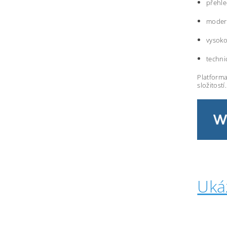
přehle
modern
vysoko
techni
Platforma
složitostí.
Uká