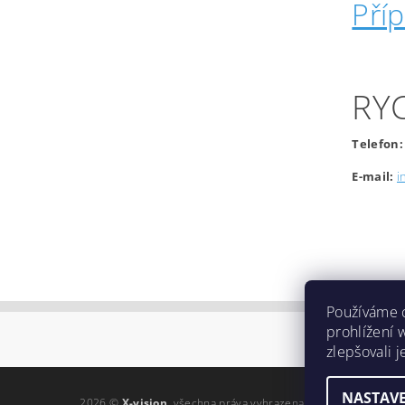
Pří
RY
Telefon:
E-mail:
i
Používáme 
prohlížení 
zlepšovali 
NASTAVE
2026 ©
X-vision
, všechna práva vyhrazena