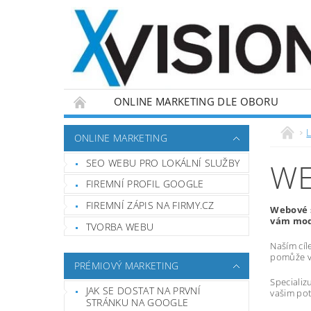
ONLINE MARKETING DLE OBORU
L
ONLINE MARKETING
SEO WEBU PRO LOKÁLNÍ SLUŽBY
WE
FIREMNÍ PROFIL GOOGLE
FIREMNÍ ZÁPIS NA FIRMY.CZ
Webové s
vám mode
TVORBA WEBU
Naším cíl
pomůže vá
PRÉMIOVÝ MARKETING
Specializ
JAK SE DOSTAT NA PRVNÍ
vašim pot
STRÁNKU NA GOOGLE