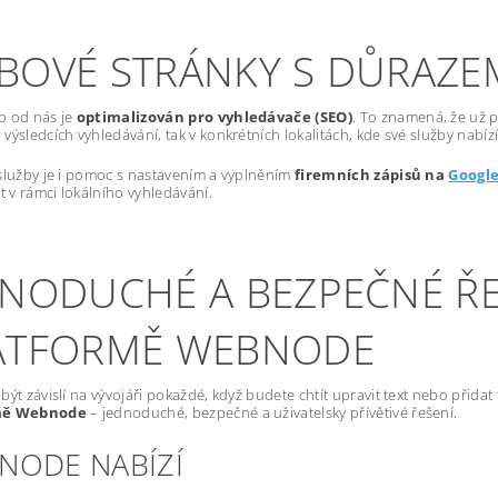
BOVÉ STRÁNKY S DŮRAZE
b od nás je
optimalizován pro vyhledávače (SEO)
. To znamená, že už p
výsledcích vyhledávání, tak v konkrétních lokalitách, kde své služby nabízí
služby je i pomoc s nastavením a vyplněním
firemních zápisů na
Googl
st v rámci lokálního vyhledávání.
DNODUCHÉ A BEZPEČNÉ ŘE
ATFORMĚ WEBNODE
být závislí na vývojáři pokaždé, když budete chtít upravit text nebo přida
mě Webnode
– jednoduché, bezpečné a uživatelsky přívětivé řešení.
NODE NABÍZÍ