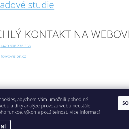
padové studie
CHLÝ KONTAKT NA WEBOV
+420 608 236 258
nfo@x-vision.cz
cookies, abychom Vám umožnili pohodlné
SO
webu a díky analýze provozu webu neustále
Lokality
jeho funkce, výkon a použitelnost.
Více informací
NÍ