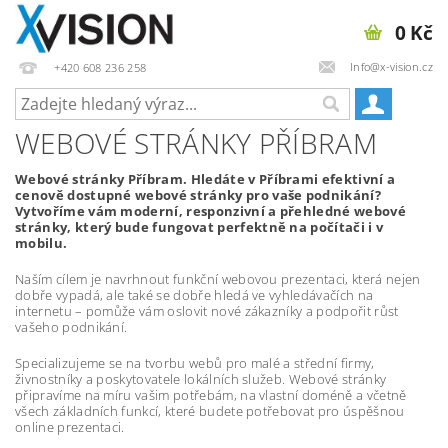
0 Kč
Info@x-vision.cz
+420 608 236 258
WEBOVÉ STRÁNKY PŘÍBRAM
Webové stránky Příbram. Hledáte v Příbrami efektivní a
cenově dostupné webové stránky pro vaše podnikání?
Vytvoříme vám moderní, responzivní a přehledné webové
stránky, který bude fungovat perfektně na počítači i v
mobilu.
Naším cílem je navrhnout funkční webovou prezentaci, která nejen
dobře vypadá, ale také se dobře hledá ve vyhledávačích na
internetu – pomůže vám oslovit nové zákazníky a podpořit růst
vašeho podnikání.
Specializujeme se na tvorbu webů pro malé a střední firmy,
živnostníky a poskytovatele lokálních služeb. Webové stránky
připravíme na míru vašim potřebám, na vlastní doméně a včetně
všech základních funkcí, které budete potřebovat pro úspěšnou
online prezentaci.