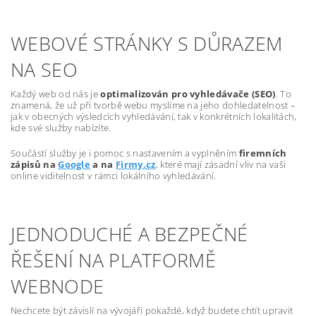
WEBOVÉ STRÁNKY S DŮRAZEM
NA SEO
Každý web od nás je
optimalizován pro vyhledávače (SEO)
. To
znamená, že už při tvorbě webu myslíme na jeho dohledatelnost –
jak v obecných výsledcích vyhledávání, tak v konkrétních lokalitách,
kde své služby nabízíte.
Součástí služby je i pomoc s nastavením a vyplněním
firemních
zápisů na
Google
a na
Firmy.cz
, které mají zásadní vliv na vaši
online viditelnost v rámci lokálního vyhledávání.
JEDNODUCHÉ A BEZPEČNÉ
ŘEŠENÍ NA PLATFORMĚ
WEBNODE
Nechcete být závislí na vývojáři pokaždé, když budete chtít upravit