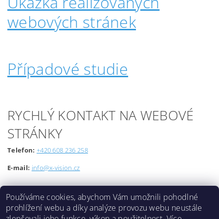
Ukázka realizovaných
webových stránek
Případové studie
RYCHLÝ KONTAKT NA WEBOVÉ
STRÁNKY
Telefon:
+420 608 236 258
E-mail:
info@x-vision.cz
Používáme cookies, abychom Vám umožnili pohodlné
prohlížení webu a díky analýze provozu webu neustále
zlepšovali jeho funkce, výkon a použitelnost.
Více