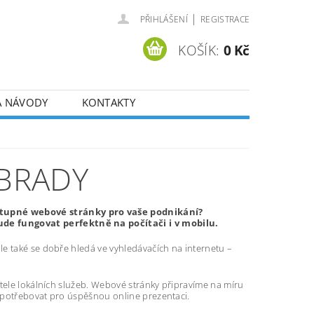
|
PŘIHLÁŠENÍ
REGISTRACE
KOŠÍK:
0 Kč
A NÁVODY
KONTAKTY
BRADY
stupné webové stránky pro vaše podnikání?
de fungovat perfektně na počítači i v mobilu.
e také se dobře hledá ve vyhledávačích na internetu –
atele lokálních služeb. Webové stránky připravíme na míru
 potřebovat pro úspěšnou online prezentaci.