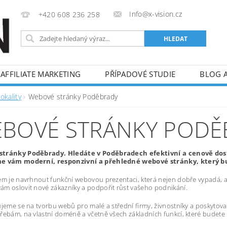
Info@x-vision.cz
+420 608 236 258
AFFILIATE MARKETING
PŘÍPADOVÉ STUDIE
BLOG 
okality
Webové stránky Poděbrady
BOVÉ STRÁNKY PODĚ
tránky Poděbrady. Hledáte v Poděbradech efektivní a cenově do
e vám moderní, responzivní a přehledné webové stránky, který bu
em je navrhnout funkční webovou prezentaci, která nejen dobře vypadá, al
m oslovit nové zákazníky a podpořit růst vašeho podnikání.
ujeme se na tvorbu webů pro malé a střední firmy, živnostníky a poskytov
řebám, na vlastní doméně a včetně všech základních funkcí, které budete