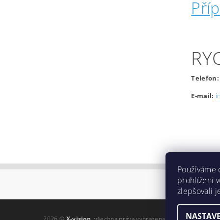
Pří
RY
Telefon:
E-mail:
i
Používáme 
prohlížení 
zlepšovali 
NASTAVE
2026 ©
X-vision
, všechna práva vyhrazena