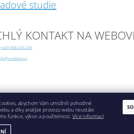
padové studie
CHLÝ KONTAKT NA WEBOV
+420 608 236 258
nfo@x-vision.cz
cookies, abychom Vám umožnili pohodlné
SO
webu a díky analýze provozu webu neustále
Lokality
jeho funkce, výkon a použitelnost.
Více informací
NÍ