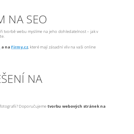
M NA SEO
ři tvorbě webu myslíme na jeho dohledatelnost – jak v
te.
e
a na
Firmy.cz
, které mají zásadní vliv na vaši online
ŠENÍ NA
t fotografii? Doporučujeme
tvorbu webových stránek na