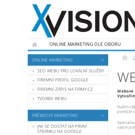
ONLINE MARKETING DLE OBORU
L
ONLINE MARKETING
SEO WEBU PRO LOKÁLNÍ SLUŽBY
WE
FIREMNÍ PROFIL GOOGLE
FIREMNÍ ZÁPIS NA FIRMY.CZ
Webové s
Vytvořím
TVORBA WEBU
Naším cíl
pomůže vá
PRÉMIOVÝ MARKETING
Specializ
JAK SE DOSTAT NA PRVNÍ
vašim pot
STRÁNKU NA GOOGLE