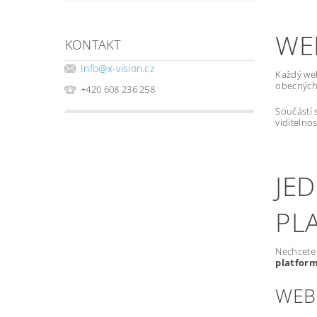
WE
KONTAKT
Info
@
x-vision.cz
Každý we
obecných 
+420 608 236 258
Součástí 
viditelno
JE
PL
Nechcete 
platfor
WEB