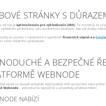
BOVÉ STRÁNKY S DŮRAZE
b od nás je
optimalizován pro vyhledávače (SEO)
. To znamená, že už p
výsledcích vyhledávání, tak v konkrétních lokalitách, kde své služby nabízí
služby je i pomoc s nastavením a vyplněním
firemních zápisů na
Googl
st v rámci lokálního vyhledávání.
DNODUCHÉ A BEZPEČNÉ ŘE
ATFORMĚ WEBNODE
být závislí na vývojáři pokaždé, když budete chtít upravit text nebo přida
mě Webnode
– jednoduché, bezpečné a uživatelsky přívětivé řešení.
NODE NABÍZÍ