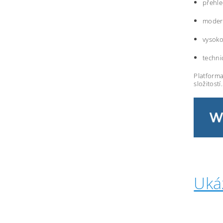
přehle
modern
vysoko
techni
Platforma
složitostí.
Uká