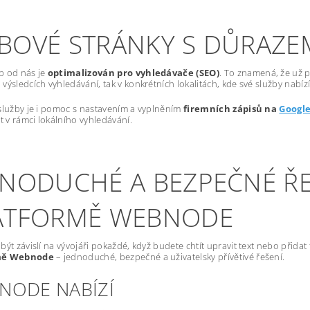
BOVÉ STRÁNKY S DŮRAZE
b od nás je
optimalizován pro vyhledávače (SEO)
. To znamená, že už p
výsledcích vyhledávání, tak v konkrétních lokalitách, kde své služby nabízí
služby je i pomoc s nastavením a vyplněním
firemních zápisů na
Googl
st v rámci lokálního vyhledávání.
DNODUCHÉ A BEZPEČNÉ ŘE
ATFORMĚ WEBNODE
být závislí na vývojáři pokaždé, když budete chtít upravit text nebo přida
mě Webnode
– jednoduché, bezpečné a uživatelsky přívětivé řešení.
NODE NABÍZÍ