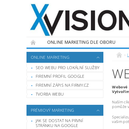
ONLINE MARKETING DLE OBORU
L
ONLINE MARKETING
SEO WEBU PRO LOKÁLNÍ SLUŽBY
WE
FIREMNÍ PROFIL GOOGLE
FIREMNÍ ZÁPIS NA FIRMY.CZ
Webové s
Vytvořím
TVORBA WEBU
Naším cíl
pomůže vá
PRÉMIOVÝ MARKETING
Specializ
JAK SE DOSTAT NA PRVNÍ
vašim pot
STRÁNKU NA GOOGLE