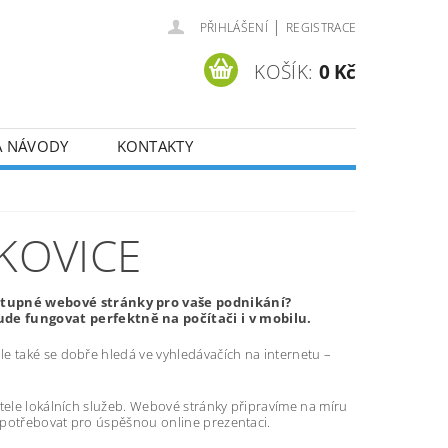
|
PŘIHLÁŠENÍ
REGISTRACE
KOŠÍK:
0 Kč
A NÁVODY
KONTAKTY
KOVICE
stupné webové stránky pro vaše podnikání?
de fungovat perfektně na počítači i v mobilu.
e také se dobře hledá ve vyhledávačích na internetu –
atele lokálních služeb. Webové stránky připravíme na míru
 potřebovat pro úspěšnou online prezentaci.