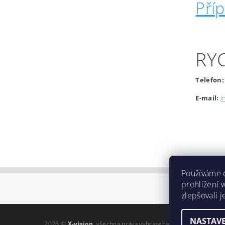
Pří
RY
Telefon:
E-mail:
i
Používáme 
prohlížení 
zlepšovali 
NASTAVE
2026 ©
X-vision
, všechna práva vyhrazena