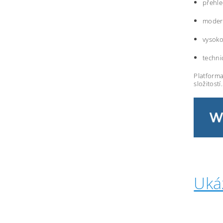
přehle
modern
vysoko
techni
Platforma
složitostí.
Uká