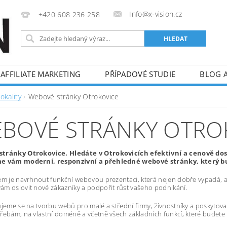
Info@x-vision.cz
+420 608 236 258
AFFILIATE MARKETING
PŘÍPADOVÉ STUDIE
BLOG 
okality
Webové stránky Otrokovice
BOVÉ STRÁNKY OTRO
tránky Otrokovice. Hledáte v Otrokovicích efektivní a cenově do
e vám moderní, responzivní a přehledné webové stránky, který bu
em je navrhnout funkční webovou prezentaci, která nejen dobře vypadá, al
m oslovit nové zákazníky a podpořit růst vašeho podnikání.
ujeme se na tvorbu webů pro malé a střední firmy, živnostníky a poskytov
řebám, na vlastní doméně a včetně všech základních funkcí, které budete