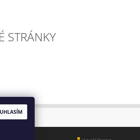
É STRÁNKY
UHLASÍM
Vytvořil Shoptet