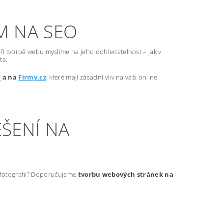
M NA SEO
ři tvorbě webu myslíme na jeho dohledatelnost – jak v
te.
e
a na
Firmy.cz
, které mají zásadní vliv na vaši online
ŠENÍ NA
t fotografii? Doporučujeme
tvorbu webových stránek na