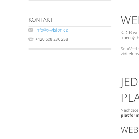
WE
KONTAKT
Info
@
x-vision.cz
Každý we
obecných 
+420 608 236 258
Součástí 
viditelno
JE
PL
Nechcete 
platfor
WEB