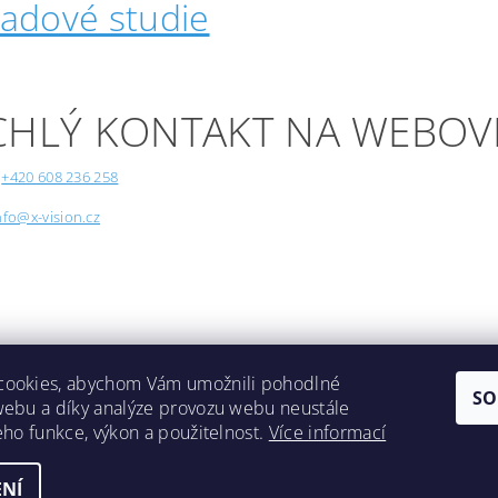
padové studie
CHLÝ KONTAKT NA WEBOV
+420 608 236 258
nfo@x-vision.cz
cookies, abychom Vám umožnili pohodlné
SO
webu a díky analýze provozu webu neustále
Lokality
jeho funkce, výkon a použitelnost.
Více informací
NÍ