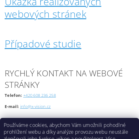
Ukázka realizovaných
webových stránek
Případové studie
RYCHLÝ KONTAKT NA WEBOVÉ
STRÁNKY
Telefon:
+420 608 236 258
E-mail:
info@x-vision.cz
Používáme cookies, abychom Vám umožnili pohodlné
prohlížení webu a díky analýze provozu webu neustále
zlepšovali jeho funkce, výkon a použitelnost.
Více