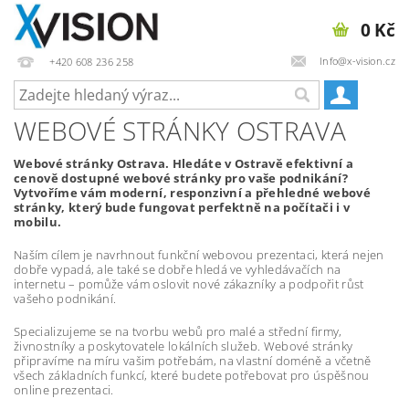
0 Kč
Info@x-vision.cz
+420 608 236 258
WEBOVÉ STRÁNKY OSTRAVA
Webové stránky Ostrava. Hledáte v Ostravě efektivní a
cenově dostupné webové stránky pro vaše podnikání?
Vytvoříme vám moderní, responzivní a přehledné webové
stránky, který bude fungovat perfektně na počítači i v
mobilu.
Naším cílem je navrhnout funkční webovou prezentaci, která nejen
dobře vypadá, ale také se dobře hledá ve vyhledávačích na
internetu – pomůže vám oslovit nové zákazníky a podpořit růst
vašeho podnikání.
Specializujeme se na tvorbu webů pro malé a střední firmy,
živnostníky a poskytovatele lokálních služeb. Webové stránky
připravíme na míru vašim potřebám, na vlastní doméně a včetně
všech základních funkcí, které budete potřebovat pro úspěšnou
online prezentaci.