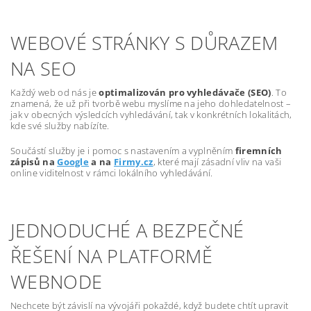
WEBOVÉ STRÁNKY S DŮRAZEM
NA SEO
Každý web od nás je
optimalizován pro vyhledávače (SEO)
. To
znamená, že už při tvorbě webu myslíme na jeho dohledatelnost –
jak v obecných výsledcích vyhledávání, tak v konkrétních lokalitách,
kde své služby nabízíte.
Součástí služby je i pomoc s nastavením a vyplněním
firemních
zápisů na
Google
a na
Firmy.cz
, které mají zásadní vliv na vaši
online viditelnost v rámci lokálního vyhledávání.
JEDNODUCHÉ A BEZPEČNÉ
ŘEŠENÍ NA PLATFORMĚ
WEBNODE
Nechcete být závislí na vývojáři pokaždé, když budete chtít upravit