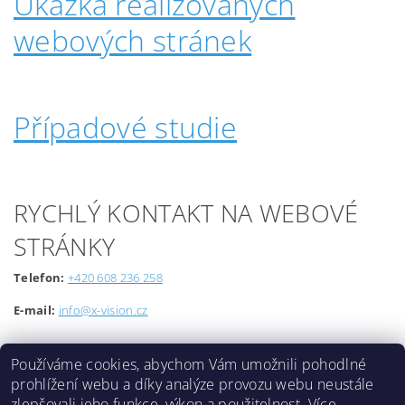
Ukázka realizovaných
webových stránek
Případové studie
RYCHLÝ KONTAKT NA WEBOVÉ
STRÁNKY
Telefon:
+420 608 236 258
E-mail:
info@x-vision.cz
Používáme cookies, abychom Vám umožnili pohodlné
prohlížení webu a díky analýze provozu webu neustále
zlepšovali jeho funkce, výkon a použitelnost.
Více