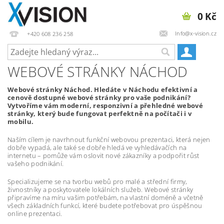
0 Kč
Info@x-vision.cz
+420 608 236 258
WEBOVÉ STRÁNKY NÁCHOD
Webové stránky Náchod. Hledáte v Náchodu efektivní a
cenově dostupné webové stránky pro vaše podnikání?
Vytvoříme vám moderní, responzivní a přehledné webové
stránky, který bude fungovat perfektně na počítači i v
mobilu.
Naším cílem je navrhnout funkční webovou prezentaci, která nejen
dobře vypadá, ale také se dobře hledá ve vyhledávačích na
internetu – pomůže vám oslovit nové zákazníky a podpořit růst
vašeho podnikání.
Specializujeme se na tvorbu webů pro malé a střední firmy,
živnostníky a poskytovatele lokálních služeb. Webové stránky
připravíme na míru vašim potřebám, na vlastní doméně a včetně
všech základních funkcí, které budete potřebovat pro úspěšnou
online prezentaci.