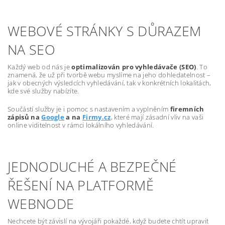
WEBOVÉ STRÁNKY S DŮRAZEM
NA SEO
Každý web od nás je
optimalizován pro vyhledávače (SEO)
. To
znamená, že už při tvorbě webu myslíme na jeho dohledatelnost –
jak v obecných výsledcích vyhledávání, tak v konkrétních lokalitách,
kde své služby nabízíte.
Součástí služby je i pomoc s nastavením a vyplněním
firemních
zápisů na
Google
a na
Firmy.cz
, které mají zásadní vliv na vaši
online viditelnost v rámci lokálního vyhledávání.
JEDNODUCHÉ A BEZPEČNÉ
ŘEŠENÍ NA PLATFORMĚ
WEBNODE
Nechcete být závislí na vývojáři pokaždé, když budete chtít upravit