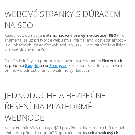
WEBOVÉ STRÁNKY S DŮRAZEM
NA SEO
Každý web od nás je
optimalizován pro vyhledávače (SEO)
. To
znamená, že už při tvorbě webu myslíme na jeho dohledatelnost –
jak v obecných výsledcích vyhledávání, tak v konkrétních lokalitách,
kde své služby nabízíte.
Součástí služby je i pomoc s nastavením a vyplněním
firemních
zápisů na
Google
a na
Firmy.cz
, které mají zásadní vliv na vaši
online viditelnost v rámci lokálního vyhledávání.
JEDNODUCHÉ A BEZPEČNÉ
ŘEŠENÍ NA PLATFORMĚ
WEBNODE
Nechcete být závislí na vývojáři pokaždé, když budete chtít upravit
text nebo přidat fotografii? Doporučujeme
tvorbu webových