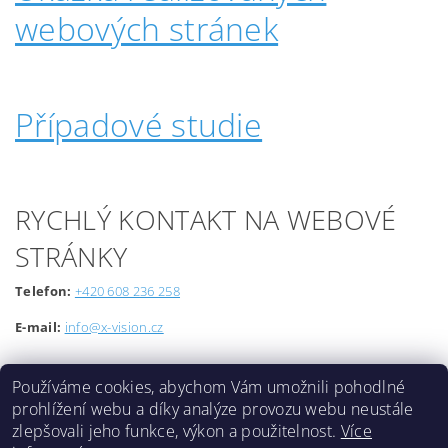
webových stránek
Případové studie
RYCHLÝ KONTAKT NA WEBOVÉ
STRÁNKY
Telefon:
+420 608 236 258
E-mail:
info@x-vision.cz
Používáme cookies, abychom Vám umožnili pohodlné
prohlížení webu a díky analýze provozu webu neustále
zlepšovali jeho funkce, výkon a použitelnost.
Více