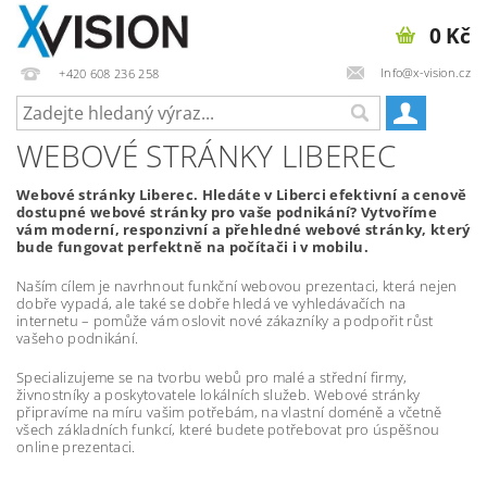
0 Kč
Info@x-vision.cz
+420 608 236 258
WEBOVÉ STRÁNKY LIBEREC
Webové stránky Liberec. Hledáte v Liberci efektivní a cenově
dostupné webové stránky pro vaše podnikání? Vytvoříme
vám moderní, responzivní a přehledné webové stránky, který
bude fungovat perfektně na počítači i v mobilu.
Naším cílem je navrhnout funkční webovou prezentaci, která nejen
dobře vypadá, ale také se dobře hledá ve vyhledávačích na
internetu – pomůže vám oslovit nové zákazníky a podpořit růst
vašeho podnikání.
Specializujeme se na tvorbu webů pro malé a střední firmy,
živnostníky a poskytovatele lokálních služeb. Webové stránky
připravíme na míru vašim potřebám, na vlastní doméně a včetně
všech základních funkcí, které budete potřebovat pro úspěšnou
online prezentaci.