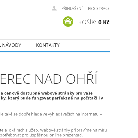
|
PŘIHLÁŠENÍ
REGISTRACE
KOŠÍK:
0 Kč
A NÁVODY
KONTAKTY
EREC NAD OHŘÍ
í a cenově dostupné webové stránky pro vaše
y, který bude fungovat perfektně na počítači i v
e také se dobře hledá ve vyhledávačích na internetu –
atele lokálních služeb. Webové stránky připravíme na míru
 potřebovat pro úspěšnou online prezentaci.