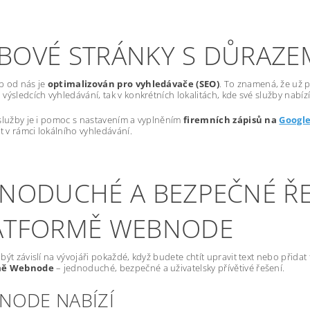
BOVÉ STRÁNKY S DŮRAZE
b od nás je
optimalizován pro vyhledávače (SEO)
. To znamená, že už p
výsledcích vyhledávání, tak v konkrétních lokalitách, kde své služby nabízí
služby je i pomoc s nastavením a vyplněním
firemních zápisů na
Googl
st v rámci lokálního vyhledávání.
DNODUCHÉ A BEZPEČNÉ ŘE
ATFORMĚ WEBNODE
být závislí na vývojáři pokaždé, když budete chtít upravit text nebo přida
mě Webnode
– jednoduché, bezpečné a uživatelsky přívětivé řešení.
NODE NABÍZÍ