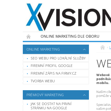
ONLINE MARKETING DLE OBORU
L
ONLINE MARKETING
SEO WEBU PRO LOKÁLNÍ SLUŽBY
WE
FIREMNÍ PROFIL GOOGLE
FIREMNÍ ZÁPIS NA FIRMY.CZ
Webové s
podnikán
TVORBA WEBU
mobilu.
Naším cíl
PRÉMIOVÝ MARKETING
pomůže vá
JAK SE DOSTAT NA PRVNÍ
Specializ
STRÁNKU NA GOOGLE
vašim pot