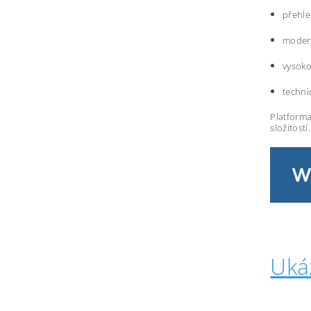
přehle
modern
vysoko
techni
Platforma
složitostí.
Uká