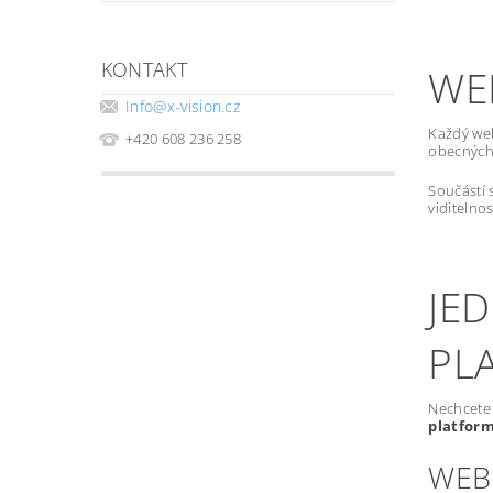
KONTAKT
WE
Info
@
x-vision.cz
Každý we
+420 608 236 258
obecných 
Součástí 
viditelno
JE
PL
Nechcete 
platfor
WEB