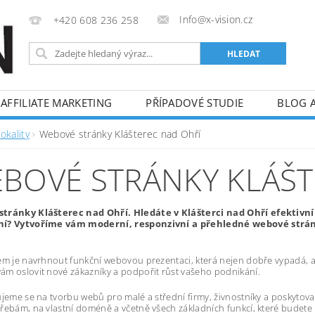
Info@x-vision.cz
+420 608 236 258
AFFILIATE MARKETING
PŘÍPADOVÉ STUDIE
BLOG 
okality
Webové stránky Klášterec nad Ohří
BOVÉ STRÁNKY KLÁŠT
tránky Klášterec nad Ohří. Hledáte v Klášterci nad Ohří efektivn
í? Vytvoříme vám moderní, responzivní a přehledné webové stránk
em je navrhnout funkční webovou prezentaci, která nejen dobře vypadá, al
m oslovit nové zákazníky a podpořit růst vašeho podnikání.
ujeme se na tvorbu webů pro malé a střední firmy, živnostníky a poskytov
řebám, na vlastní doméně a včetně všech základních funkcí, které budete