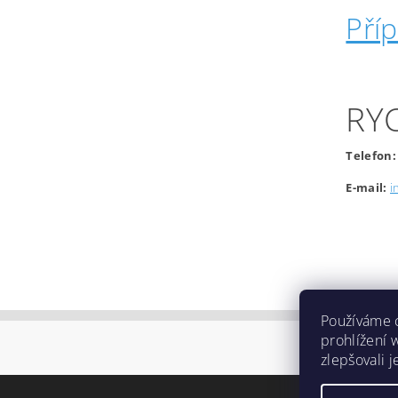
Pří
RY
Telefon:
E-mail:
i
Používáme 
prohlížení 
zlepšovali 