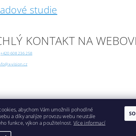
padové studie
CHLÝ KONTAKT NA WEBOV
+420 608 236 258
nfo@x-vision.cz
cookies, abychom Vám umožnili pohodlné
SO
webu a díky analýze provozu webu neustále
Lokality
jeho funkce, výkon a použitelnost.
Více informací