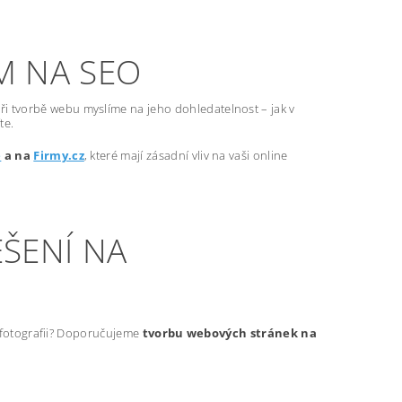
M NA SEO
ři tvorbě webu myslíme na jeho dohledatelnost – jak v
te.
e
a na
Firmy.cz
, které mají zásadní vliv na vaši online
ŠENÍ NA
t fotografii? Doporučujeme
tvorbu webových stránek na