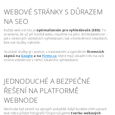
WEBOVÉ STRÁNKY S DŮRAZEM
NA SEO
Každý web od nás je
optimalizován pro vyhledávače (SEO)
. To
znamená, že už při tvorbě webu myslíme na jeho dohledatelnost –
jak v obecných výsledcích vyhledávání, tak v konkrétních lokalitách,
kde své služby nabízíte.
Součástí služby je i pomoc s nastavením a vyplněním
firemních
zápisů na
Google
a na
Firmy.cz
, které mají zásadní vliv na vaši
online viditelnost v rámci lokálního vyhledávání.
JEDNODUCHÉ A BEZPEČNÉ
ŘEŠENÍ NA PLATFORMĚ
WEBNODE
Nechcete být závislí na vývojáři pokaždé, když budete chtít upravit
text nebo přidat fotografii? Doporučujeme
tvorbu webových