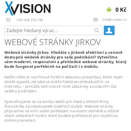
0 Kč
Info@x-vision.cz
+420 608 236 258
WEBOVÉ STRÁNKY JIRKOV
Webové stránky Jirkov. Hledáte v Jirkově efektivní a cenově
dostupné webové stránky pro vaše podnikání? Vytvoříme
vám moderní, responzivní a přehledné webové stránky, který
bude fungovat perfektně na počítači i v mobilu.
Naším cílem je navrhnout funkční webovou prezentaci, která nejen
dobře vypadá, ale také se dobře hledá ve vyhledávačích na
internetu – pomůže vám oslovit nové zákazníky a podpořit růst
vašeho podnikání.
Specializujeme se na tvorbu webů pro malé a střední firmy,
živnostníky a poskytovatele lokálních služeb. Webové stránky
připravíme na míru vašim potřebám, na vlastní doméně a včetně
všech základních funkcí, které budete potřebovat pro úspěšnou
online prezentaci.