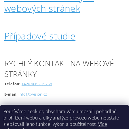
webových stránek
Případové studie
RYCHLÝ KONTAKT NA WEBOVÉ
STRÁNKY
Telefon:
+420 608 236 258
E-mail:
info@x-vision.cz
Používáme cookies, abychom Vám umožnili pohodlné
prohlížení webu a díky analýze provozu webu neustále
zlepšovali jeho funkce, výkon a použitelnost.
Více