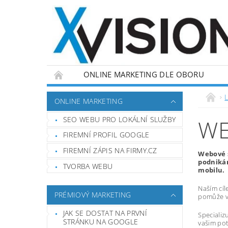
ONLINE MARKETING DLE OBORU
L
ONLINE MARKETING
SEO WEBU PRO LOKÁLNÍ SLUŽBY
WE
FIREMNÍ PROFIL GOOGLE
FIREMNÍ ZÁPIS NA FIRMY.CZ
Webové s
podnikán
TVORBA WEBU
mobilu.
Naším cíl
PRÉMIOVÝ MARKETING
pomůže vá
JAK SE DOSTAT NA PRVNÍ
Specializ
STRÁNKU NA GOOGLE
vašim pot