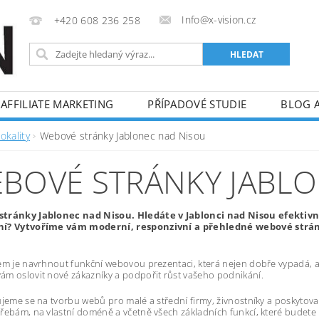
Info@x-vision.cz
+420 608 236 258
AFFILIATE MARKETING
PŘÍPADOVÉ STUDIE
BLOG 
okality
Webové stránky Jablonec nad Nisou
BOVÉ STRÁNKY JABLO
tránky Jablonec nad Nisou. Hledáte v Jablonci nad Nisou efektiv
í? Vytvoříme vám moderní, responzivní a přehledné webové stránk
em je navrhnout funkční webovou prezentaci, která nejen dobře vypadá, al
m oslovit nové zákazníky a podpořit růst vašeho podnikání.
ujeme se na tvorbu webů pro malé a střední firmy, živnostníky a poskytov
řebám, na vlastní doméně a včetně všech základních funkcí, které budete