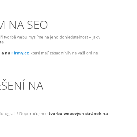
M NA SEO
ři tvorbě webu myslíme na jeho dohledatelnost – jak v
te.
e
a na
Firmy.cz
, které mají zásadní vliv na vaši online
ŠENÍ NA
t fotografii? Doporučujeme
tvorbu webových stránek na