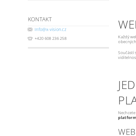
KONTAKT
WE
Info
@
x-vision.cz
Každý we
+420 608 236 258
obecných 
Součástí 
viditelno
JE
PL
Nechcete 
platfor
WEB