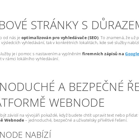
BOVÉ STRÁNKY S DŮRAZE
b od nás je
optimalizován pro vyhledávače (SEO)
. To znamená, že už p
výsledcích vyhledávání, tak v konkrétních lokalitách, kde své služby nabízí
služby je i pomoc s nastavením a vyplněním
firemních zápisů na
Googl
st v rámci lokálního vyhledávání.
DNODUCHÉ A BEZPEČNÉ ŘE
ATFORMĚ WEBNODE
být závislí na vývojáři pokaždé, když budete chtít upravit text nebo přida
mě Webnode
– jednoduché, bezpečné a uživatelsky přívětivé řešení.
NODE NABÍZÍ