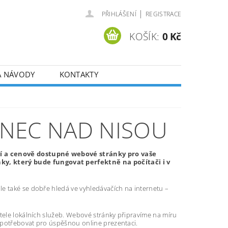
|
PŘIHLÁŠENÍ
REGISTRACE
KOŠÍK:
0 Kč
A NÁVODY
KONTAKTY
NEC NAD NISOU
ní a cenově dostupné webové stránky pro vaše
y, který bude fungovat perfektně na počítači i v
e také se dobře hledá ve vyhledávačích na internetu –
atele lokálních služeb. Webové stránky připravíme na míru
 potřebovat pro úspěšnou online prezentaci.