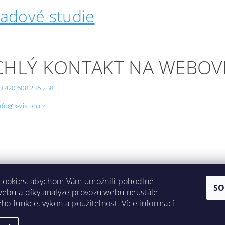
padové studie
CHLÝ KONTAKT NA WEBOV
+420 608 236 258
nfo@x-vision.cz
cookies, abychom Vám umožnili pohodlné
SO
webu a díky analýze provozu webu neustále
Lokality
jeho funkce, výkon a použitelnost.
Více informací