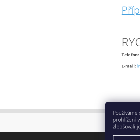
Pří
RY
Telefon:
E-mail:
i
Používáme 
prohlížení 
zlepšovali 