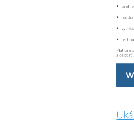
přehle
modern
vysoko
techni
Platforma
složitostí.
Uká