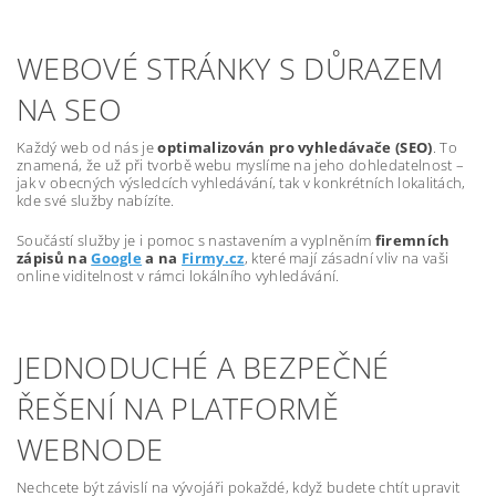
WEBOVÉ STRÁNKY S DŮRAZEM
NA SEO
Každý web od nás je
optimalizován pro vyhledávače (SEO)
. To
znamená, že už při tvorbě webu myslíme na jeho dohledatelnost –
jak v obecných výsledcích vyhledávání, tak v konkrétních lokalitách,
kde své služby nabízíte.
Součástí služby je i pomoc s nastavením a vyplněním
firemních
zápisů na
Google
a na
Firmy.cz
, které mají zásadní vliv na vaši
online viditelnost v rámci lokálního vyhledávání.
JEDNODUCHÉ A BEZPEČNÉ
ŘEŠENÍ NA PLATFORMĚ
WEBNODE
Nechcete být závislí na vývojáři pokaždé, když budete chtít upravit