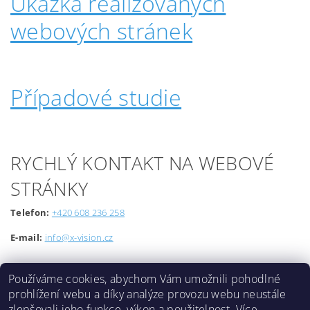
Ukázka realizovaných
webových stránek
Případové studie
RYCHLÝ KONTAKT NA WEBOVÉ
STRÁNKY
Telefon:
+420 608 236 258
E-mail:
info@x-vision.cz
Používáme cookies, abychom Vám umožnili pohodlné
prohlížení webu a díky analýze provozu webu neustále
zlepšovali jeho funkce, výkon a použitelnost.
Více