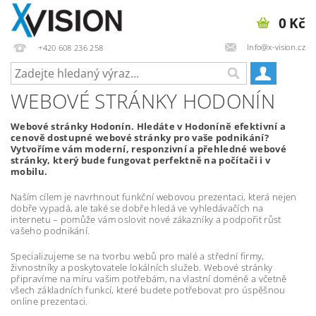
0 Kč
Info@x-vision.cz
+420 608 236 258
WEBOVÉ STRÁNKY HODONÍN
Webové stránky Hodonín. Hledáte v Hodoníně efektivní a
cenově dostupné webové stránky pro vaše podnikání?
Vytvoříme vám moderní, responzivní a přehledné webové
stránky, který bude fungovat perfektně na počítači i v
mobilu.
Naším cílem je navrhnout funkční webovou prezentaci, která nejen
dobře vypadá, ale také se dobře hledá ve vyhledávačích na
internetu – pomůže vám oslovit nové zákazníky a podpořit růst
vašeho podnikání.
Specializujeme se na tvorbu webů pro malé a střední firmy,
živnostníky a poskytovatele lokálních služeb. Webové stránky
připravíme na míru vašim potřebám, na vlastní doméně a včetně
všech základních funkcí, které budete potřebovat pro úspěšnou
online prezentaci.