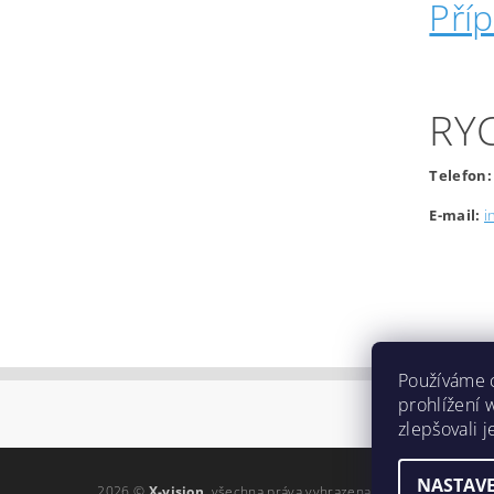
Pří
RY
Telefon:
E-mail:
i
Používáme 
prohlížení 
zlepšovali 
NASTAVE
2026 ©
X-vision
, všechna práva vyhrazena