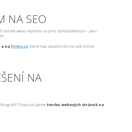
M NA SEO
ři tvorbě webu myslíme na jeho dohledatelnost – jak v
te.
e
a na
Firmy.cz
, které mají zásadní vliv na vaši online
ŠENÍ NA
t fotografii? Doporučujeme
tvorbu webových stránek na