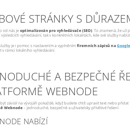
BOVÉ STRÁNKY S DŮRAZE
b od nás je
optimalizován pro vyhledávače (SEO)
. To znamená, že už p
výsledcích vyhledávání, tak v konkrétních lokalitách, kde své služby nabízí
služby je i pomoc s nastavením a vyplněním
firemních zápisů na
Googl
st v rámci lokálního vyhledávání.
DNODUCHÉ A BEZPEČNÉ ŘE
ATFORMĚ WEBNODE
být závislí na vývojáři pokaždé, když budete chtít upravit text nebo přida
mě Webnode
– jednoduché, bezpečné a uživatelsky přívětivé řešení.
NODE NABÍZÍ