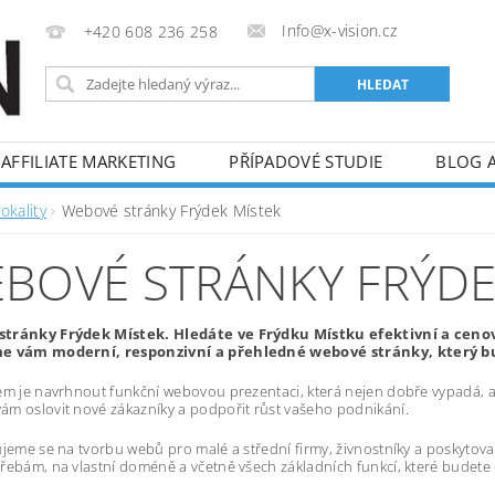
Info@x-vision.cz
+420 608 236 258
AFFILIATE MARKETING
PŘÍPADOVÉ STUDIE
BLOG 
okality
Webové stránky Frýdek Místek
BOVÉ STRÁNKY FRÝDE
tránky Frýdek Místek. Hledáte ve Frýdku Místku efektivní a cen
e vám moderní, responzivní a přehledné webové stránky, který bu
em je navrhnout funkční webovou prezentaci, která nejen dobře vypadá, al
m oslovit nové zákazníky a podpořit růst vašeho podnikání.
ujeme se na tvorbu webů pro malé a střední firmy, živnostníky a poskytov
řebám, na vlastní doméně a včetně všech základních funkcí, které budete