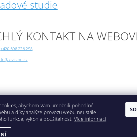
padové studie
CHLÝ KONTAKT NA WEBOV
+420 608 236 258
nfo@x-vision.cz
cookies, abychom Vám umožnili pohodlné
SO
webu a díky analýze provozu webu neustále
Lokality
jeho funkce, výkon a použitelnost.
Více informací
NÍ