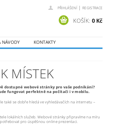
|
PŘIHLÁŠENÍ
REGISTRACE
KOŠÍK:
0 Kč
A NÁVODY
KONTAKTY
K MÍSTEK
ově dostupné webové stránky pro vaše podnikání?
de fungovat perfektně na počítači i v mobilu.
e také se dobře hledá ve vyhledávačích na internetu –
atele lokálních služeb. Webové stránky připravíme na míru
 potřebovat pro úspěšnou online prezentaci.