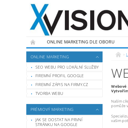
ONLINE MARKETING DLE OBORU
L
ONLINE MARKETING
SEO WEBU PRO LOKÁLNÍ SLUŽBY
WE
FIREMNÍ PROFIL GOOGLE
FIREMNÍ ZÁPIS NA FIRMY.CZ
Webové s
Vytvořím
TVORBA WEBU
Naším cíl
pomůže vá
PRÉMIOVÝ MARKETING
Specializ
JAK SE DOSTAT NA PRVNÍ
vašim pot
STRÁNKU NA GOOGLE