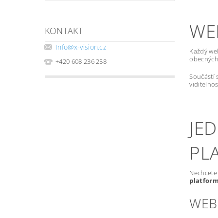
WE
KONTAKT
Info
@
x-vision.cz
Každý we
obecných 
+420 608 236 258
Součástí 
viditelno
JE
PL
Nechcete 
platfor
WEB