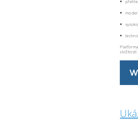
přehle
modern
vysoko
techni
Platforma
složitostí.
Uká