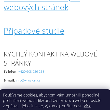
webových stránek
Případové studie
RYCHLÝ KONTAKT NA WEBOVÉ
STRÁNKY
Telefon:
+420 608 236 258
E-mail:
info@x-vision.cz
Používáme cookies, abychom Vám umožnili pohodlné
prohlížení webu a díky analýze provozu webu neustále
zlepšovali jeho funkce, výkon a použitelnost.
Více