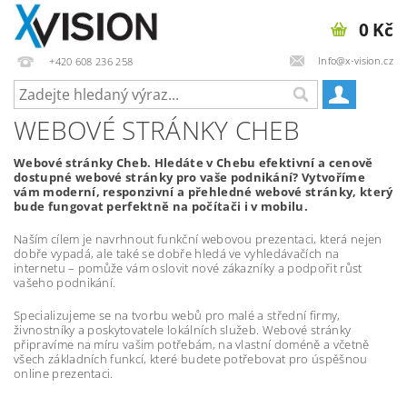
0 Kč
Info@x-vision.cz
+420 608 236 258
WEBOVÉ STRÁNKY CHEB
Webové stránky Cheb. Hledáte v Chebu efektivní a cenově
dostupné webové stránky pro vaše podnikání? Vytvoříme
vám moderní, responzivní a přehledné webové stránky, který
bude fungovat perfektně na počítači i v mobilu.
Naším cílem je navrhnout funkční webovou prezentaci, která nejen
dobře vypadá, ale také se dobře hledá ve vyhledávačích na
internetu – pomůže vám oslovit nové zákazníky a podpořit růst
vašeho podnikání.
Specializujeme se na tvorbu webů pro malé a střední firmy,
živnostníky a poskytovatele lokálních služeb. Webové stránky
připravíme na míru vašim potřebám, na vlastní doméně a včetně
všech základních funkcí, které budete potřebovat pro úspěšnou
online prezentaci.