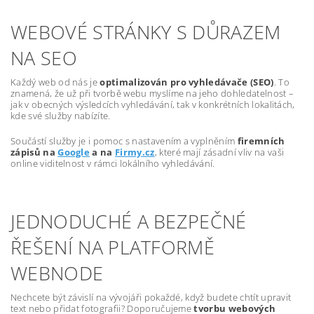
WEBOVÉ STRÁNKY S DŮRAZEM
NA SEO
Každý web od nás je
optimalizován pro vyhledávače (SEO)
. To
znamená, že už při tvorbě webu myslíme na jeho dohledatelnost –
jak v obecných výsledcích vyhledávání, tak v konkrétních lokalitách,
kde své služby nabízíte.
Součástí služby je i pomoc s nastavením a vyplněním
firemních
zápisů na
Google
a na
Firmy.cz
, které mají zásadní vliv na vaši
online viditelnost v rámci lokálního vyhledávání.
JEDNODUCHÉ A BEZPEČNÉ
ŘEŠENÍ NA PLATFORMĚ
WEBNODE
Nechcete být závislí na vývojáři pokaždé, když budete chtít upravit
text nebo přidat fotografii? Doporučujeme
tvorbu webových