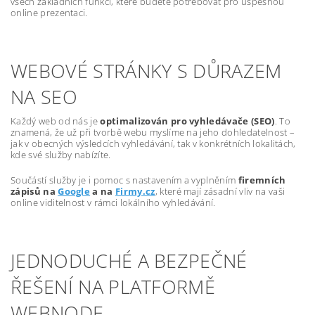
všech základních funkcí, které budete potřebovat pro úspěšnou
online prezentaci.
WEBOVÉ STRÁNKY S DŮRAZEM
NA SEO
Každý web od nás je
optimalizován pro vyhledávače (SEO)
. To
znamená, že už při tvorbě webu myslíme na jeho dohledatelnost –
jak v obecných výsledcích vyhledávání, tak v konkrétních lokalitách,
kde své služby nabízíte.
Součástí služby je i pomoc s nastavením a vyplněním
firemních
zápisů na
Google
a na
Firmy.cz
, které mají zásadní vliv na vaši
online viditelnost v rámci lokálního vyhledávání.
JEDNODUCHÉ A BEZPEČNÉ
ŘEŠENÍ NA PLATFORMĚ
WEBNODE