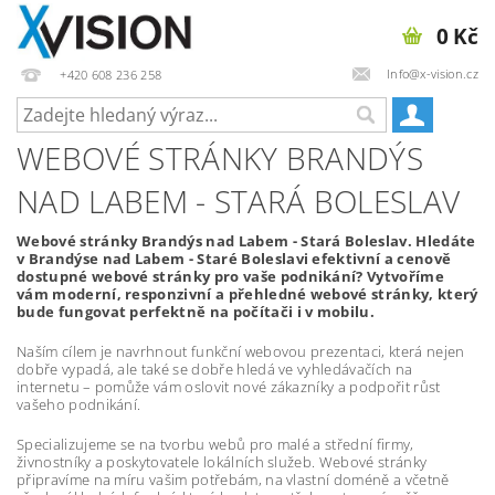
0 Kč
Info@x-vision.cz
+420 608 236 258
WEBOVÉ STRÁNKY BRANDÝS
NAD LABEM - STARÁ BOLESLAV
Webové stránky Brandýs nad Labem - Stará Boleslav. Hledáte
v Brandýse nad Labem - Staré Boleslavi efektivní a cenově
dostupné webové stránky pro vaše podnikání? Vytvoříme
vám moderní, responzivní a přehledné webové stránky, který
bude fungovat perfektně na počítači i v mobilu.
Naším cílem je navrhnout funkční webovou prezentaci, která nejen
dobře vypadá, ale také se dobře hledá ve vyhledávačích na
internetu – pomůže vám oslovit nové zákazníky a podpořit růst
vašeho podnikání.
Specializujeme se na tvorbu webů pro malé a střední firmy,
živnostníky a poskytovatele lokálních služeb. Webové stránky
připravíme na míru vašim potřebám, na vlastní doméně a včetně