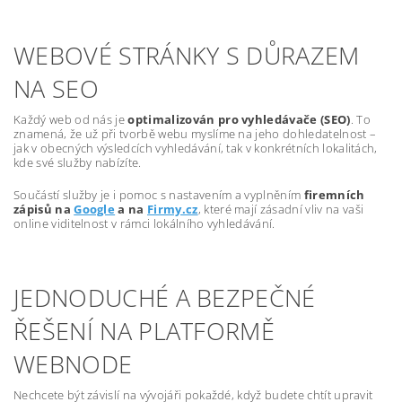
WEBOVÉ STRÁNKY S DŮRAZEM
NA SEO
Každý web od nás je
optimalizován pro vyhledávače (SEO)
. To
znamená, že už při tvorbě webu myslíme na jeho dohledatelnost –
jak v obecných výsledcích vyhledávání, tak v konkrétních lokalitách,
kde své služby nabízíte.
Součástí služby je i pomoc s nastavením a vyplněním
firemních
zápisů na
Google
a na
Firmy.cz
, které mají zásadní vliv na vaši
online viditelnost v rámci lokálního vyhledávání.
JEDNODUCHÉ A BEZPEČNÉ
ŘEŠENÍ NA PLATFORMĚ
WEBNODE
Nechcete být závislí na vývojáři pokaždé, když budete chtít upravit