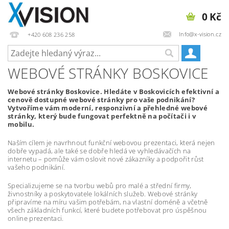
0 Kč
Info@x-vision.cz
+420 608 236 258
WEBOVÉ STRÁNKY BOSKOVICE
Webové stránky Boskovice. Hledáte v Boskovicích efektivní a
cenově dostupné webové stránky pro vaše podnikání?
Vytvoříme vám moderní, responzivní a přehledné webové
stránky, který bude fungovat perfektně na počítači i v
mobilu.
Naším cílem je navrhnout funkční webovou prezentaci, která nejen
dobře vypadá, ale také se dobře hledá ve vyhledávačích na
internetu – pomůže vám oslovit nové zákazníky a podpořit růst
vašeho podnikání.
Specializujeme se na tvorbu webů pro malé a střední firmy,
živnostníky a poskytovatele lokálních služeb. Webové stránky
připravíme na míru vašim potřebám, na vlastní doméně a včetně
všech základních funkcí, které budete potřebovat pro úspěšnou
online prezentaci.