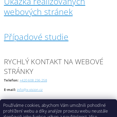
Ukázka realizovaných
webových stránek
Případové studie
RYCHLÝ KONTAKT NA WEBOVÉ
STRÁNKY
Telefon:
+420 608 236 258
E-mail:
info@x-vision.cz
Používáme cookies, abychom Vám umožnili pohodlné
prohlížení webu a díky analýze provozu webu neustále
zlepšovali jeho funkce, výkon a použitelnost.
Více