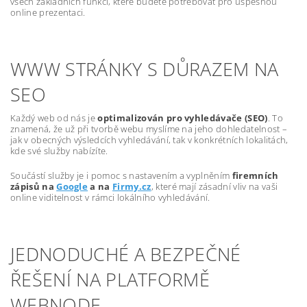
všech základních funkcí, které budete potřebovat pro úspěšnou
online prezentaci.
WWW STRÁNKY S DŮRAZEM NA
SEO
Každý web od nás je
optimalizován pro vyhledávače (SEO)
. To
znamená, že už při tvorbě webu myslíme na jeho dohledatelnost –
jak v obecných výsledcích vyhledávání, tak v konkrétních lokalitách,
kde své služby nabízíte.
Součástí služby je i pomoc s nastavením a vyplněním
firemních
zápisů na
Google
a na
Firmy.cz
, které mají zásadní vliv na vaši
online viditelnost v rámci lokálního vyhledávání.
JEDNODUCHÉ A BEZPEČNÉ
ŘEŠENÍ NA PLATFORMĚ
WEBNODE