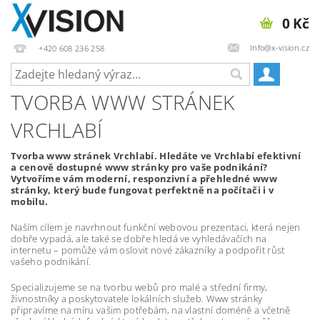
0 Kč
Info@x-vision.cz
+420 608 236 258
TVORBA WWW STRÁNEK
VRCHLABÍ
Tvorba www stránek Vrchlabí. Hledáte ve Vrchlabí efektivní
a cenově dostupné www stránky pro vaše podnikání?
Vytvoříme vám moderní, responzivní a přehledné www
stránky, který bude fungovat perfektně na počítači i v
mobilu.
Naším cílem je navrhnout funkční webovou prezentaci, která nejen
dobře vypadá, ale také se dobře hledá ve vyhledávačích na
internetu – pomůže vám oslovit nové zákazníky a podpořit růst
vašeho podnikání.
Specializujeme se na tvorbu webů pro malé a střední firmy,
živnostníky a poskytovatele lokálních služeb. Www stránky
připravíme na míru vašim potřebám, na vlastní doméně a včetně