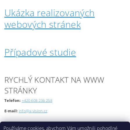
Ukázka realizovaných
webových stránek
Případové studie
RYCHLÝ KONTAKT NA WWW
STRÁNKY
Telefon:
+420 608 236 258
E-mail:
info@x-vision.cz
Používáme cookies, abychom Vám umožnili pohodlné