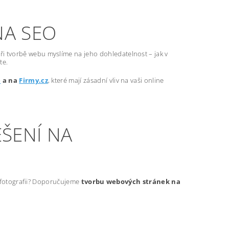
NA SEO
ři tvorbě webu myslíme na jeho dohledatelnost – jak v
te.
e
a na
Firmy.cz
, které mají zásadní vliv na vaši online
ŠENÍ NA
t fotografii? Doporučujeme
tvorbu webových stránek na