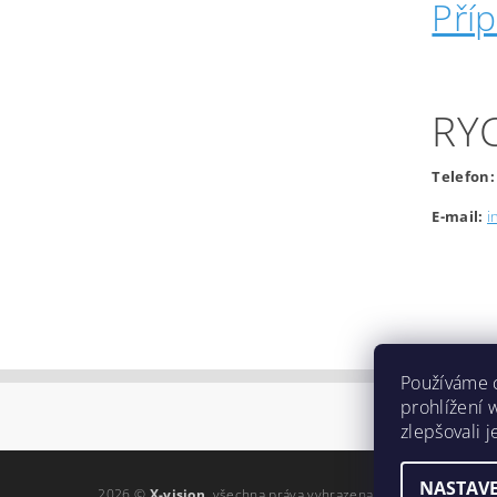
Pří
RY
Telefon:
E-mail:
i
Používáme 
prohlížení 
zlepšovali 
NASTAVE
2026 ©
X-vision
, všechna práva vyhrazena