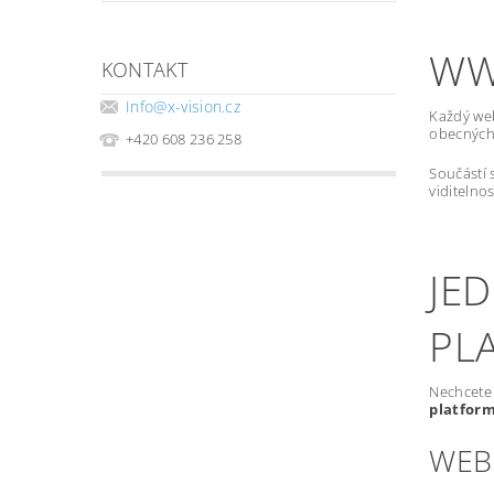
WW
KONTAKT
Info
@
x-vision.cz
Každý we
obecných 
+420 608 236 258
Součástí 
viditelno
JE
PL
Nechcete 
platfor
WEB