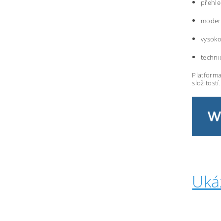
přehle
modern
vysoko
techni
Platforma
složitostí.
Uká