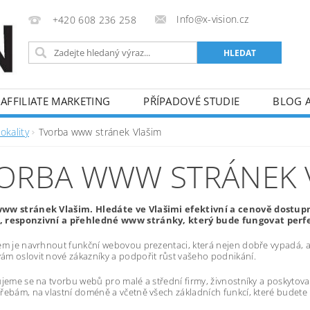
Info@x-vision.cz
+420 608 236 258
AFFILIATE MARKETING
PŘÍPADOVÉ STUDIE
BLOG 
okality
Tvorba www stránek Vlašim
ORBA WWW STRÁNEK 
ww stránek Vlašim. Hledáte ve Vlašimi efektivní a cenově dostu
 responzivní a přehledné www stránky, který bude fungovat perfek
em je navrhnout funkční webovou prezentaci, která nejen dobře vypadá, al
m oslovit nové zákazníky a podpořit růst vašeho podnikání.
ujeme se na tvorbu webů pro malé a střední firmy, živnostníky a poskytov
řebám, na vlastní doméně a včetně všech základních funkcí, které budete