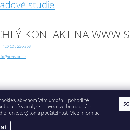
padové studie
CHLÝ KONTAKT NA WWW 
+420 608 236 258
nfo@x-vision.cz
cookies, abychom Vám umožnili pohodlné
SO
webu a díky analýze provozu webu neustále
Lokality
jeho funkce, výkon a použitelnost.
Více informací
NÍ