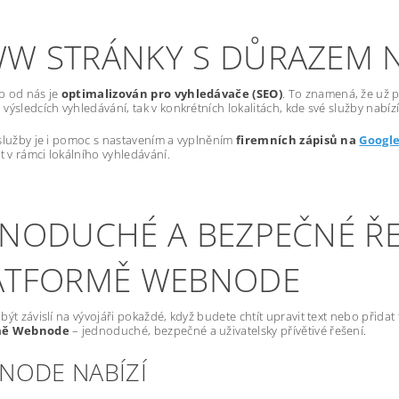
W STRÁNKY S DŮRAZEM 
b od nás je
optimalizován pro vyhledávače (SEO)
. To znamená, že už p
výsledcích vyhledávání, tak v konkrétních lokalitách, kde své služby nabízí
služby je i pomoc s nastavením a vyplněním
firemních zápisů na
Googl
st v rámci lokálního vyhledávání.
DNODUCHÉ A BEZPEČNÉ ŘE
ATFORMĚ WEBNODE
být závislí na vývojáři pokaždé, když budete chtít upravit text nebo přida
mě Webnode
– jednoduché, bezpečné a uživatelsky přívětivé řešení.
NODE NABÍZÍ