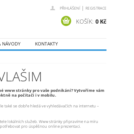
|
PŘIHLÁŠENÍ
REGISTRACE
KOŠÍK:
0 Kč
A NÁVODY
KONTAKTY
VLAŠIM
pné www stránky pro vaše podnikání? Vytvoříme vám
tně na počítači i v mobilu.
e také se dobře hledá ve vyhledávačích na internetu –
atele lokálních služeb. Www stránky připravíme na míru
 potřebovat pro úspěšnou online prezentaci.