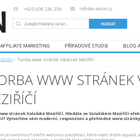
Info@x-vision.cz
+420 608 236 258
AFFILIATE MARKETING
PŘÍPADOVÉ STUDIE
BLOG 
okality
Tvorba www stránek Valašské Meziříčí
ORBA WWW STRÁNEK 
ZIŘÍČÍ
ww stránek Valašské Meziříčí. Hledáte ve Valašském Meziříčí efe
í? Vytvoříme vám moderní, responzivní a přehledné www stránky, 
em je navrhnout funkční webovou prezentaci, která nejen dobře vypadá, al
m oslovit nové zákazníky a podpořit růst vašeho podnikání.