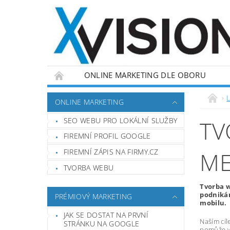
ONLINE MARKETING DLE OBORU
L
ONLINE MARKETING
SEO WEBU PRO LOKÁLNÍ SLUŽBY
TV
FIREMNÍ PROFIL GOOGLE
FIREMNÍ ZÁPIS NA FIRMY.CZ
ME
TVORBA WEBU
Tvorba w
podnikán
PRÉMIOVÝ MARKETING
mobilu.
JAK SE DOSTAT NA PRVNÍ
Naším cíl
STRÁNKU NA GOOGLE
pomůže vá