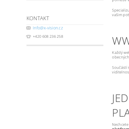
Specializ
vašim pot
KONTAKT
Info
@
x-vision.cz
WW
+420 608 236 258
Každý we
obecných 
Součástí 
viditelno
JE
PL
Nechcete 