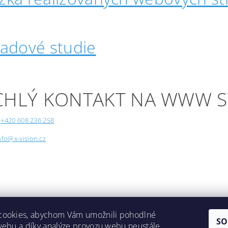
padové studie
CHLÝ KONTAKT NA WWW 
+420 608 236 258
nfo@x-vision.cz
cookies, abychom Vám umožnili pohodlné
SO
webu a díky analýze provozu webu neustále