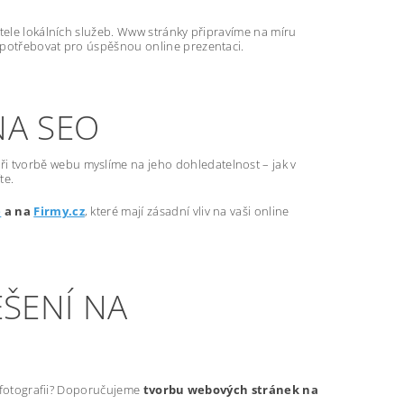
atele lokálních služeb. Www stránky připravíme na míru
 potřebovat pro úspěšnou online prezentaci.
NA SEO
ři tvorbě webu myslíme na jeho dohledatelnost – jak v
te.
e
a na
Firmy.cz
, které mají zásadní vliv na vaši online
ŠENÍ NA
t fotografii? Doporučujeme
tvorbu webových stránek na