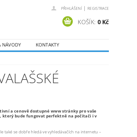
|
PŘIHLÁŠENÍ
REGISTRACE
KOŠÍK:
0 Kč
A NÁVODY
KONTAKTY
VALAŠSKÉ
ktivní a cenově dostupné www stránky pro vaše
který bude fungovat perfektně na počítači i v
e také se dobře hledá ve vyhledávačích na internetu –