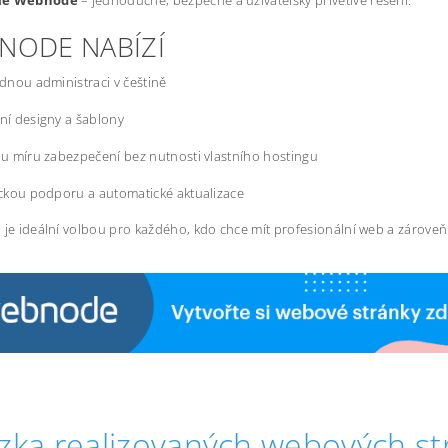
mě Webnode
– jednoduché, bezpečné a uživatelsky přívětivé řešení.
NODE NABÍZÍ
dnou administraci v češtině
í designy a šablony
u míru zabezpečení bez nutnosti vlastního hostingu
ckou podporu a automatické aktualizace
 je ideální volbou pro každého, kdo chce mít profesionální web a zárove
zka realizovaných webových st