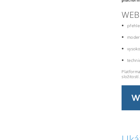
platfor
WEB
přehle
modern
vysoko
techni
Platforma
složitostí.
Uká