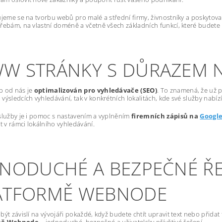
ujeme se na tvorbu webů pro malé a střední firmy, živnostníky a poskytov
řebám, na vlastní doméně a včetně všech základních funkcí, které budete
W STRÁNKY S DŮRAZEM 
b od nás je
optimalizován pro vyhledávače (SEO)
. To znamená, že už p
výsledcích vyhledávání, tak v konkrétních lokalitách, kde své služby nabízí
služby je i pomoc s nastavením a vyplněním
firemních zápisů na
Googl
st v rámci lokálního vyhledávání.
DNODUCHÉ A BEZPEČNÉ ŘE
ATFORMĚ WEBNODE
být závislí na vývojáři pokaždé, když budete chtít upravit text nebo přida