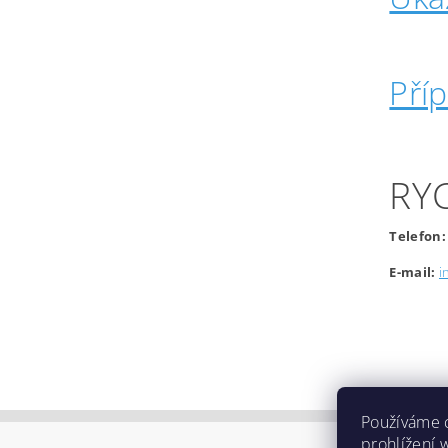
Pří
RY
Telefon:
E-mail:
i
Používáme 
prohlížení 