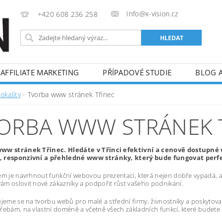
Info@x-vision.cz
+420 608 236 258
AFFILIATE MARKETING
PŘÍPADOVÉ STUDIE
BLOG 
okality
Tvorba www stránek Třinec
ORBA WWW STRÁNEK 
ww stránek Třinec. Hledáte v Třinci efektivní a cenově dostupn
 responzivní a přehledné www stránky, který bude fungovat perfek
em je navrhnout funkční webovou prezentaci, která nejen dobře vypadá, al
m oslovit nové zákazníky a podpořit růst vašeho podnikání.
ujeme se na tvorbu webů pro malé a střední firmy, živnostníky a poskytov
řebám, na vlastní doméně a včetně všech základních funkcí, které budete