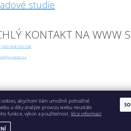
padové studie
CHLÝ KONTAKT NA WWW 
+420 608 236 258
nfo@x-vision.cz
cookies, abychom Vám umožnili pohodlné
SO
webu a díky analýze provozu webu neustále
Lokality
jeho funkce, výkon a použitelnost.
Více informací
NÍ