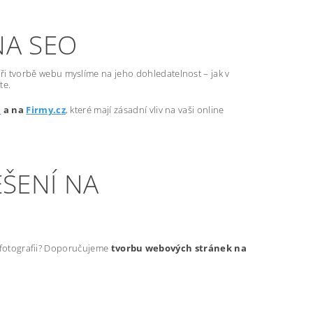
NA SEO
ři tvorbě webu myslíme na jeho dohledatelnost – jak v
te.
e
a na
Firmy.cz
, které mají zásadní vliv na vaši online
ŠENÍ NA
t fotografii? Doporučujeme
tvorbu webových stránek na