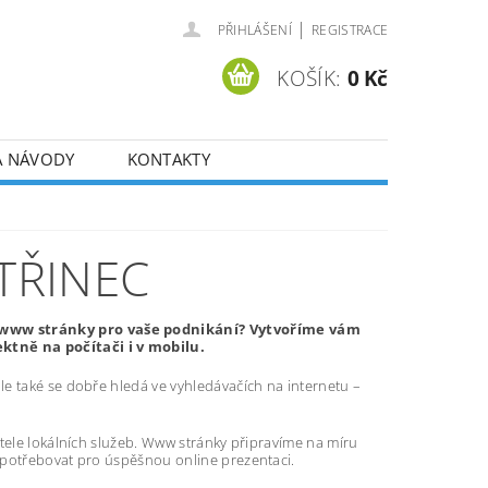
|
PŘIHLÁŠENÍ
REGISTRACE
KOŠÍK:
0 Kč
A NÁVODY
KONTAKTY
TŘINEC
é www stránky pro vaše podnikání? Vytvoříme vám
tně na počítači i v mobilu.
e také se dobře hledá ve vyhledávačích na internetu –
atele lokálních služeb. Www stránky připravíme na míru
 potřebovat pro úspěšnou online prezentaci.