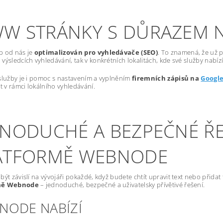
W STRÁNKY S DŮRAZEM 
b od nás je
optimalizován pro vyhledávače (SEO)
. To znamená, že už p
výsledcích vyhledávání, tak v konkrétních lokalitách, kde své služby nabízí
služby je i pomoc s nastavením a vyplněním
firemních zápisů na
Googl
st v rámci lokálního vyhledávání.
DNODUCHÉ A BEZPEČNÉ ŘE
ATFORMĚ WEBNODE
být závislí na vývojáři pokaždé, když budete chtít upravit text nebo přida
mě Webnode
– jednoduché, bezpečné a uživatelsky přívětivé řešení.
NODE NABÍZÍ