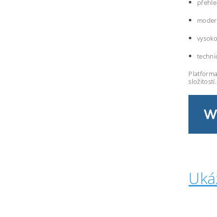
přehle
modern
vysoko
techni
Platforma
složitostí.
Uká