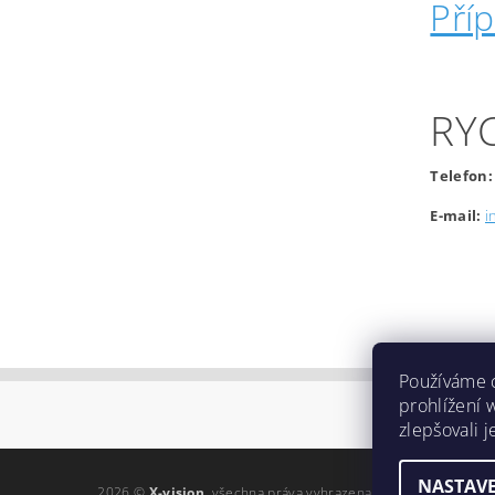
Pří
RY
Telefon:
E-mail:
i
Používáme 
prohlížení 
zlepšovali 
NASTAVE
2026 ©
X-vision
, všechna práva vyhrazena