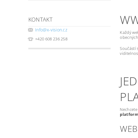
WW
KONTAKT
Info
@
x-vision.cz
Každý we
obecných 
+420 608 236 258
Součástí 
viditelno
JE
PL
Nechcete 
platfor
WEB