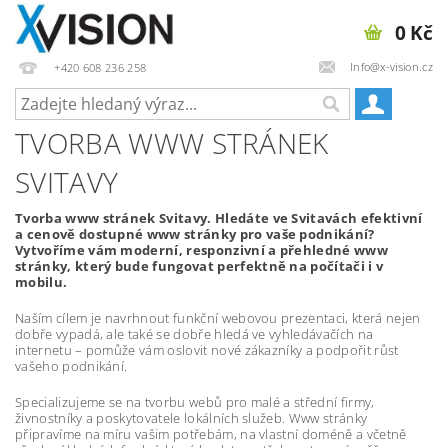
0 Kč
Info@x-vision.cz
+420 608 236 258
TVORBA WWW STRÁNEK
SVITAVY
Tvorba www stránek Svitavy. Hledáte ve Svitavách efektivní
a cenově dostupné www stránky pro vaše podnikání?
Vytvoříme vám moderní, responzivní a přehledné www
stránky, který bude fungovat perfektně na počítači i v
mobilu.
Naším cílem je navrhnout funkční webovou prezentaci, která nejen
dobře vypadá, ale také se dobře hledá ve vyhledávačích na
internetu – pomůže vám oslovit nové zákazníky a podpořit růst
vašeho podnikání.
Specializujeme se na tvorbu webů pro malé a střední firmy,
živnostníky a poskytovatele lokálních služeb. Www stránky
připravíme na míru vašim potřebám, na vlastní doméně a včetně