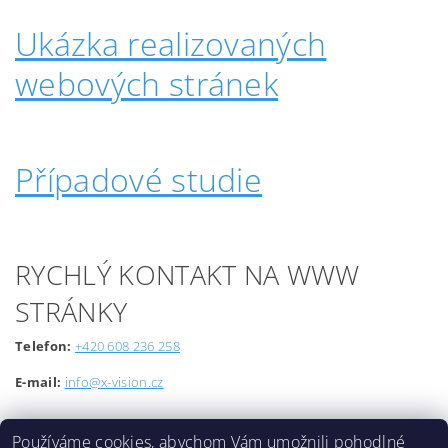
Ukázka realizovaných
webových stránek
Případové studie
RYCHLÝ KONTAKT NA WWW
STRÁNKY
Telefon:
+420 608 236 258
E-mail:
info@x-vision.cz
Používáme cookies, abychom Vám umožnili pohodlné