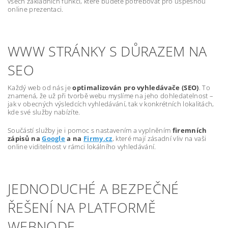
všech základních funkcí, které budete potřebovat pro úspěšnou
online prezentaci.
WWW STRÁNKY S DŮRAZEM NA
SEO
Každý web od nás je
optimalizován pro vyhledávače (SEO)
. To
znamená, že už při tvorbě webu myslíme na jeho dohledatelnost –
jak v obecných výsledcích vyhledávání, tak v konkrétních lokalitách,
kde své služby nabízíte.
Součástí služby je i pomoc s nastavením a vyplněním
firemních
zápisů na
Google
a na
Firmy.cz
, které mají zásadní vliv na vaši
online viditelnost v rámci lokálního vyhledávání.
JEDNODUCHÉ A BEZPEČNÉ
ŘEŠENÍ NA PLATFORMĚ
WEBNODE