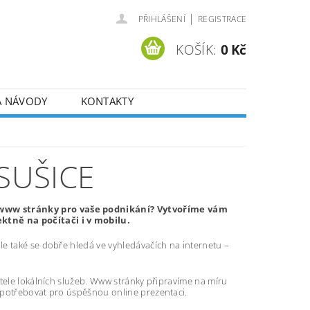
|
PŘIHLÁŠENÍ
REGISTRACE
KOŠÍK:
0 Kč
A NÁVODY
KONTAKTY
SUŠICE
é www stránky pro vaše podnikání? Vytvoříme vám
tně na počítači i v mobilu.
e také se dobře hledá ve vyhledávačích na internetu –
atele lokálních služeb. Www stránky připravíme na míru
 potřebovat pro úspěšnou online prezentaci.