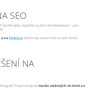
NA SEO
ři tvorbě webu myslíme na jeho dohledatelnost – jak v
te.
e
a na
Firmy.cz
, které mají zásadní vliv na vaši online
ŠENÍ NA
t fotografii? Doporučujeme
tvorbu webových stránek na