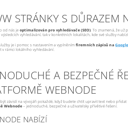
W STRÁNKY S DŮRAZEM 
b od nás je
optimalizován pro vyhledávače (SEO)
. To znamená, že už p
výsledcích vyhledávání, tak v konkrétních lokalitách, kde své služby nabízí
služby je i pomoc s nastavením a vyplněním
firemních zápisů na
Googl
st v rámci lokálního vyhledávání.
DNODUCHÉ A BEZPEČNÉ ŘE
ATFORMĚ WEBNODE
být závislí na vývojáři pokaždé, když budete chtít upravit text nebo přida
mě Webnode
– jednoduché, bezpečné a uživatelsky přívětivé řešení.
NODE NABÍZÍ