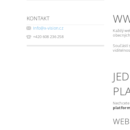
WW
KONTAKT
Info
@
x-vision.cz
Každý we
obecných 
+420 608 236 258
Součástí 
viditelno
JE
PL
Nechcete 
platfor
WEB