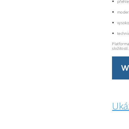
přehle
modern
vysoko
techni
Platforma
složitostí.
Uká