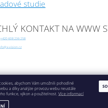
padové studie
CHLÝ KONTAKT NA WWW 
+420 608 236 258
nfo@x-vision.cz
cookies, abychom Vám umožnili pohodlné
SO
webu a díky analýze provozu webu neustále
Lokality
jeho funkce, výkon a použitelnost.
Více informací
NÍ