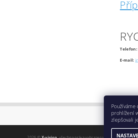
Pří
RY
Telefon:
E-mail:
i
Používáme 
prohlížení 
zlepšovali 
NASTAVE
2026 ©
X-vision
, všechna práva vyhrazena