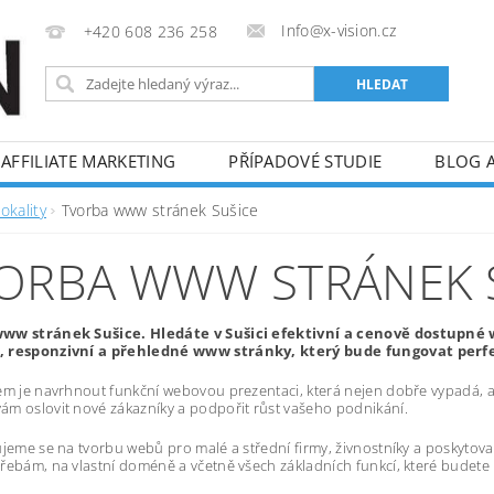
Info@x-vision.cz
+420 608 236 258
AFFILIATE MARKETING
PŘÍPADOVÉ STUDIE
BLOG 
okality
Tvorba www stránek Sušice
ORBA WWW STRÁNEK 
ww stránek Sušice. Hledáte v Sušici efektivní a cenově dostupn
 responzivní a přehledné www stránky, který bude fungovat perfek
em je navrhnout funkční webovou prezentaci, která nejen dobře vypadá, al
m oslovit nové zákazníky a podpořit růst vašeho podnikání.
ujeme se na tvorbu webů pro malé a střední firmy, živnostníky a poskytov
řebám, na vlastní doméně a včetně všech základních funkcí, které budete