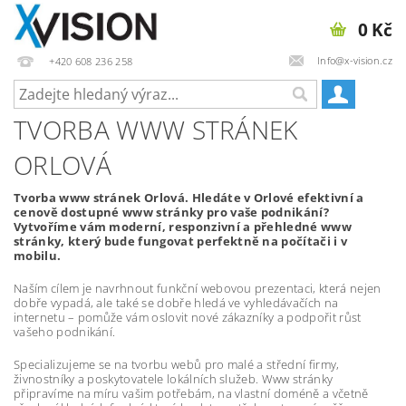
0 Kč
Info@x-vision.cz
+420 608 236 258
TVORBA WWW STRÁNEK
ORLOVÁ
Tvorba www stránek Orlová. Hledáte v Orlové efektivní a
cenově dostupné www stránky pro vaše podnikání?
Vytvoříme vám moderní, responzivní a přehledné www
stránky, který bude fungovat perfektně na počítači i v
mobilu.
Naším cílem je navrhnout funkční webovou prezentaci, která nejen
dobře vypadá, ale také se dobře hledá ve vyhledávačích na
internetu – pomůže vám oslovit nové zákazníky a podpořit růst
vašeho podnikání.
Specializujeme se na tvorbu webů pro malé a střední firmy,
živnostníky a poskytovatele lokálních služeb. Www stránky
připravíme na míru vašim potřebám, na vlastní doméně a včetně