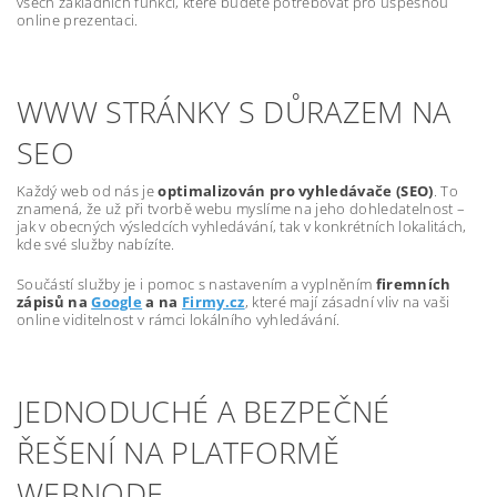
všech základních funkcí, které budete potřebovat pro úspěšnou
online prezentaci.
WWW STRÁNKY S DŮRAZEM NA
SEO
Každý web od nás je
optimalizován pro vyhledávače (SEO)
. To
znamená, že už při tvorbě webu myslíme na jeho dohledatelnost –
jak v obecných výsledcích vyhledávání, tak v konkrétních lokalitách,
kde své služby nabízíte.
Součástí služby je i pomoc s nastavením a vyplněním
firemních
zápisů na
Google
a na
Firmy.cz
, které mají zásadní vliv na vaši
online viditelnost v rámci lokálního vyhledávání.
JEDNODUCHÉ A BEZPEČNÉ
ŘEŠENÍ NA PLATFORMĚ
WEBNODE