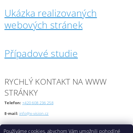
Ukázka realizovaných
webových stránek
Případové studie
RYCHLÝ KONTAKT NA WWW
STRÁNKY
Telefon:
+420 608 236 258
E-mail:
info@x-vision.cz
Používáme cookies, abychom Vám umožnili pohodlné