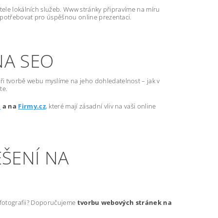
atele lokálních služeb. Www stránky připravíme na míru
 potřebovat pro úspěšnou online prezentaci.
NA SEO
ři tvorbě webu myslíme na jeho dohledatelnost – jak v
te.
e
a na
Firmy.cz
, které mají zásadní vliv na vaši online
ŠENÍ NA
t fotografii? Doporučujeme
tvorbu webových stránek na