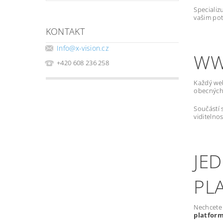
Specializ
vašim pot
KONTAKT
Info
@
x-vision.cz
WW
+420 608 236 258
Každý we
obecných 
Součástí 
viditelno
JE
PL
Nechcete 
platfor