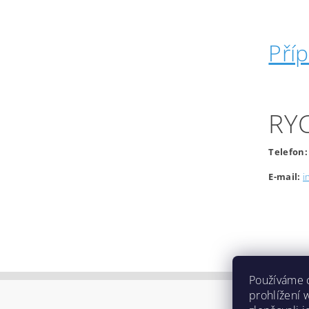
Pří
RY
Telefon:
E-mail:
i
Používáme 
prohlížení 