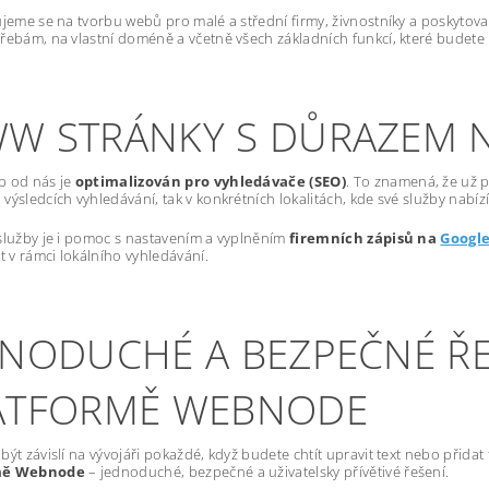
ujeme se na tvorbu webů pro malé a střední firmy, živnostníky a poskytov
řebám, na vlastní doméně a včetně všech základních funkcí, které budete
W STRÁNKY S DŮRAZEM 
b od nás je
optimalizován pro vyhledávače (SEO)
. To znamená, že už p
výsledcích vyhledávání, tak v konkrétních lokalitách, kde své služby nabízí
služby je i pomoc s nastavením a vyplněním
firemních zápisů na
Googl
st v rámci lokálního vyhledávání.
DNODUCHÉ A BEZPEČNÉ ŘE
ATFORMĚ WEBNODE
být závislí na vývojáři pokaždé, když budete chtít upravit text nebo přida
mě Webnode
– jednoduché, bezpečné a uživatelsky přívětivé řešení.