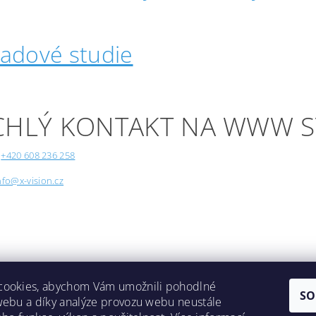
padové studie
CHLÝ KONTAKT NA WWW 
+420 608 236 258
nfo@x-vision.cz
cookies, abychom Vám umožnili pohodlné
SO
webu a díky analýze provozu webu neustále
Lokality