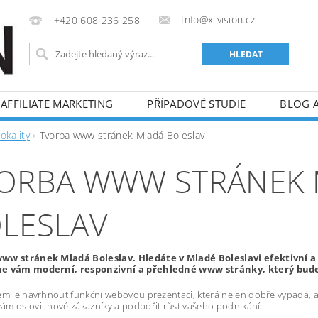
Info@x-vision.cz
+420 608 236 258
AFFILIATE MARKETING
PŘÍPADOVÉ STUDIE
BLOG 
okality
Tvorba www stránek Mladá Boleslav
ORBA WWW STRÁNEK
LESLAV
ww stránek Mladá Boleslav. Hledáte v Mladé Boleslavi efektivní 
e vám moderní, responzivní a přehledné www stránky, který bude 
em je navrhnout funkční webovou prezentaci, která nejen dobře vypadá, al
m oslovit nové zákazníky a podpořit růst vašeho podnikání.