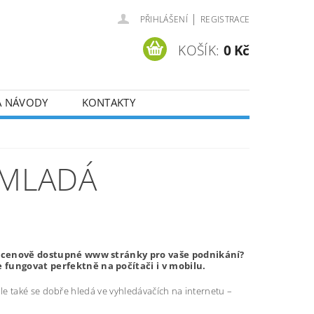
|
PŘIHLÁŠENÍ
REGISTRACE
KOŠÍK:
0 Kč
A NÁVODY
KONTAKTY
 MLADÁ
a cenově dostupné www stránky pro vaše podnikání?
fungovat perfektně na počítači i v mobilu.
e také se dobře hledá ve vyhledávačích na internetu –