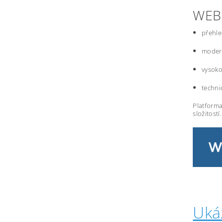
WEB
přehle
modern
vysoko
techni
Platforma
složitostí.
Uká