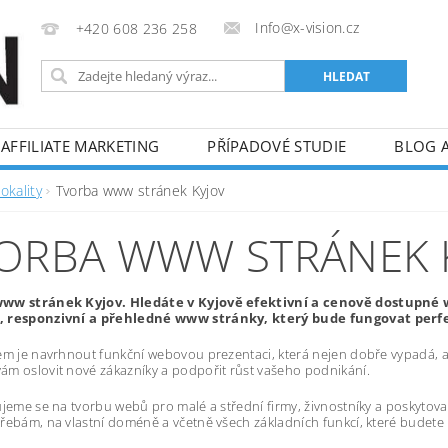
Info@x-vision.cz
+420 608 236 258
AFFILIATE MARKETING
PŘÍPADOVÉ STUDIE
BLOG 
okality
Tvorba www stránek Kyjov
ORBA WWW STRÁNEK 
ww stránek Kyjov. Hledáte v Kyjově efektivní a cenově dostupné
 responzivní a přehledné www stránky, který bude fungovat perfek
em je navrhnout funkční webovou prezentaci, která nejen dobře vypadá, al
m oslovit nové zákazníky a podpořit růst vašeho podnikání.
ujeme se na tvorbu webů pro malé a střední firmy, živnostníky a poskytov
řebám, na vlastní doméně a včetně všech základních funkcí, které budete