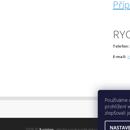
Pří
RY
Telefon:
E-mail:
i
Používáme 
prohlížení 
zlepšovali 
NASTAVE
2026 ©
X-vision
, všechna práva vyhrazena