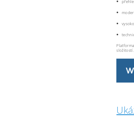
přehle
modern
vysoko
techni
Platforma
složitostí.
Uká