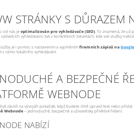
W STRÁNKY S DŮRAZEM 
b od nás je
optimalizován pro vyhledávače (SEO)
. To znamená, že už p
výsledcích vyhledávání, tak v konkrétních lokalitách, kde své služby nabízí
služby je i pomoc s nastavením a vyplněním
firemních zápisů na
Googl
st v rámci lokálního vyhledávání.
DNODUCHÉ A BEZPEČNÉ ŘE
ATFORMĚ WEBNODE
být závislí na vývojáři pokaždé, když budete chtít upravit text nebo přida
mě Webnode
– jednoduché, bezpečné a uživatelsky přívětivé řešení.
NODE NABÍZÍ