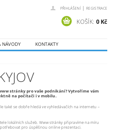
|
PŘIHLÁŠENÍ
REGISTRACE
KOŠÍK:
0 Kč
A NÁVODY
KONTAKTY
KYJOV
 www stránky pro vaše podnikání? Vytvoříme vám
tně na počítači i v mobilu.
e také se dobře hledá ve vyhledávačích na internetu –
atele lokálních služeb. Www stránky připravíme na míru
 potřebovat pro úspěšnou online prezentaci.