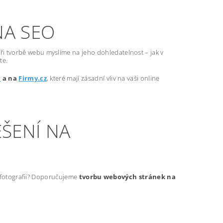
NA SEO
ři tvorbě webu myslíme na jeho dohledatelnost – jak v
te.
e
a na
Firmy.cz
, které mají zásadní vliv na vaši online
ŠENÍ NA
t fotografii? Doporučujeme
tvorbu webových stránek na