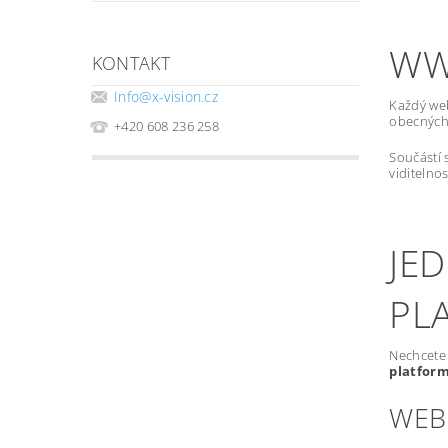
WW
KONTAKT
Info
@
x-vision.cz
Každý we
obecných 
+420 608 236 258
Součástí 
viditelno
JE
PL
Nechcete 
platfor
WEB