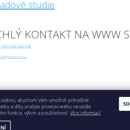
padové studie
CHLÝ KONTAKT NA WWW 
+420 608 236 258
nfo@x-vision.cz
cookies, abychom Vám umožnili pohodlné
SO
webu a díky analýze provozu webu neustále
Lokality
jeho funkce, výkon a použitelnost.
Více informací
NÍ