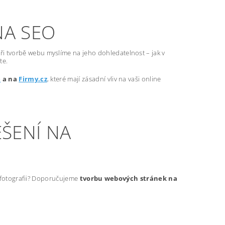
NA SEO
ři tvorbě webu myslíme na jeho dohledatelnost – jak v
te.
e
a na
Firmy.cz
, které mají zásadní vliv na vaši online
ŠENÍ NA
t fotografii? Doporučujeme
tvorbu webových stránek na