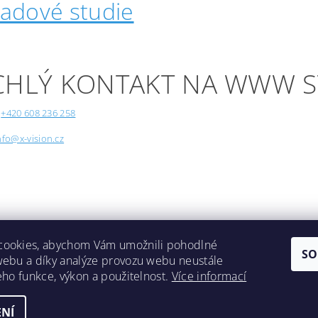
padové studie
CHLÝ KONTAKT NA WWW 
+420 608 236 258
nfo@x-vision.cz
cookies, abychom Vám umožnili pohodlné
SO
webu a díky analýze provozu webu neustále
Lokality
jeho funkce, výkon a použitelnost.
Více informací
NÍ