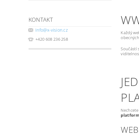
WW
KONTAKT
Info
@
x-vision.cz
Každý we
obecných 
+420 608 236 258
Součástí 
viditelno
JE
PL
Nechcete 
platfor
WEB