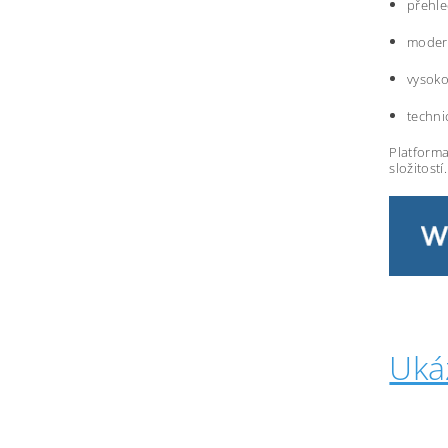
přehle
modern
vysoko
techni
Platforma
složitostí.
Uká