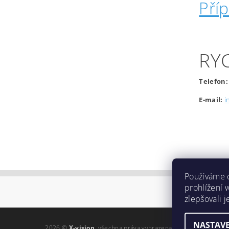
Pří
RY
Telefon:
E-mail:
i
Používáme 
prohlížení 
zlepšovali 
NASTAVE
2026 ©
X-vision
, všechna práva vyhrazena