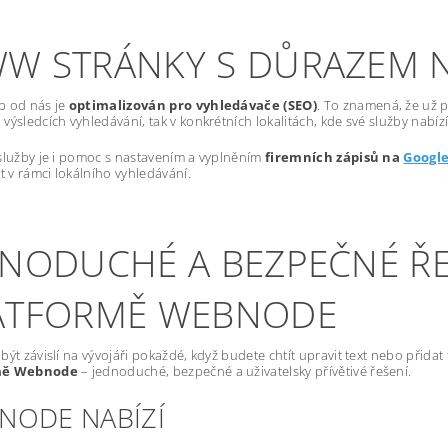
W STRÁNKY S DŮRAZEM 
b od nás je
optimalizován pro vyhledávače (SEO)
. To znamená, že už p
výsledcích vyhledávání, tak v konkrétních lokalitách, kde své služby nabízí
služby je i pomoc s nastavením a vyplněním
firemních zápisů na
Googl
st v rámci lokálního vyhledávání.
DNODUCHÉ A BEZPEČNÉ ŘE
ATFORMĚ WEBNODE
být závislí na vývojáři pokaždé, když budete chtít upravit text nebo přida
mě Webnode
– jednoduché, bezpečné a uživatelsky přívětivé řešení.
NODE NABÍZÍ