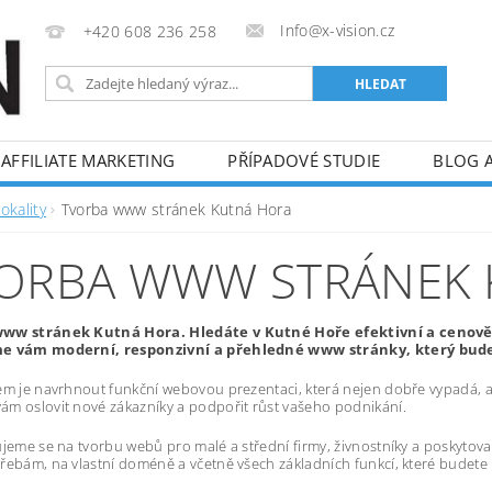
Info@x-vision.cz
+420 608 236 258
AFFILIATE MARKETING
PŘÍPADOVÉ STUDIE
BLOG 
okality
Tvorba www stránek Kutná Hora
ORBA WWW STRÁNEK 
ww stránek Kutná Hora. Hledáte v Kutné Hoře efektivní a cenov
e vám moderní, responzivní a přehledné www stránky, který bude 
em je navrhnout funkční webovou prezentaci, která nejen dobře vypadá, al
m oslovit nové zákazníky a podpořit růst vašeho podnikání.
ujeme se na tvorbu webů pro malé a střední firmy, živnostníky a poskytov
řebám, na vlastní doméně a včetně všech základních funkcí, které budete