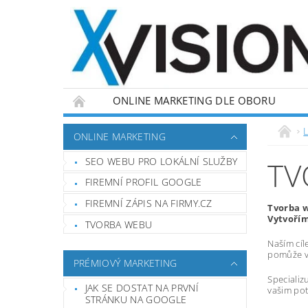
ONLINE MARKETING DLE OBORU
L
ONLINE MARKETING
SEO WEBU PRO LOKÁLNÍ SLUŽBY
TV
FIREMNÍ PROFIL GOOGLE
FIREMNÍ ZÁPIS NA FIRMY.CZ
Tvorba w
Vytvořím
TVORBA WEBU
Naším cíl
pomůže vá
PRÉMIOVÝ MARKETING
Specializ
JAK SE DOSTAT NA PRVNÍ
vašim pot
STRÁNKU NA GOOGLE