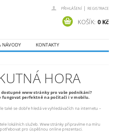
|
PŘIHLÁŠENÍ
REGISTRACE
KOŠÍK:
0 Kč
A NÁVODY
KONTAKTY
KUTNÁ HORA
ě dostupné www stránky pro vaše podnikání?
fungovat perfektně na počítači i v mobilu.
e také se dobře hledá ve vyhledávačích na internetu –
atele lokálních služeb. Www stránky připravíme na míru
 potřebovat pro úspěšnou online prezentaci.