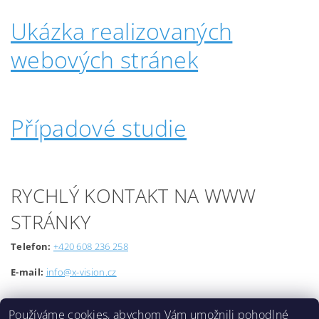
Ukázka realizovaných
webových stránek
Případové studie
RYCHLÝ KONTAKT NA WWW
STRÁNKY
Telefon:
+420 608 236 258
E-mail:
info@x-vision.cz
Používáme cookies, abychom Vám umožnili pohodlné