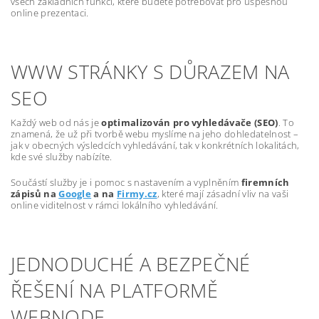
všech základních funkcí, které budete potřebovat pro úspěšnou
online prezentaci.
WWW STRÁNKY S DŮRAZEM NA
SEO
Každý web od nás je
optimalizován pro vyhledávače (SEO)
. To
znamená, že už při tvorbě webu myslíme na jeho dohledatelnost –
jak v obecných výsledcích vyhledávání, tak v konkrétních lokalitách,
kde své služby nabízíte.
Součástí služby je i pomoc s nastavením a vyplněním
firemních
zápisů na
Google
a na
Firmy.cz
, které mají zásadní vliv na vaši
online viditelnost v rámci lokálního vyhledávání.
JEDNODUCHÉ A BEZPEČNÉ
ŘEŠENÍ NA PLATFORMĚ
WEBNODE