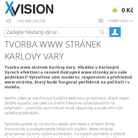
0 Kč
Info@x-vision.cz
+420 608 236 258
TVORBA WWW STRÁNEK
KARLOVY VARY
Tvorba www stránek Karlovy Vary. Hledáte v Karlových
Varech efektivní a cenově dostupné www stránky pro vaše
podnikání? Vytvoříme vám moderní, responzivní a přehledné
www stránky, který bude fungovat perfektně na počítači i v
mobilu.
Naším cílem je navrhnout funkční webovou prezentaci, která nejen
dobře vypadá, ale také se dobře hledá ve vyhledávačích na
internetu – pomůže vám oslovit nové zákazníky a podpořit růst
vašeho podnikání.
Specializujeme se na tvorbu webů pro malé a střední firmy,
živnostníky a poskytovatele lokálních služeb. Www stránky
připravíme na míru vašim potřebám, na vlastní doméně a včetně