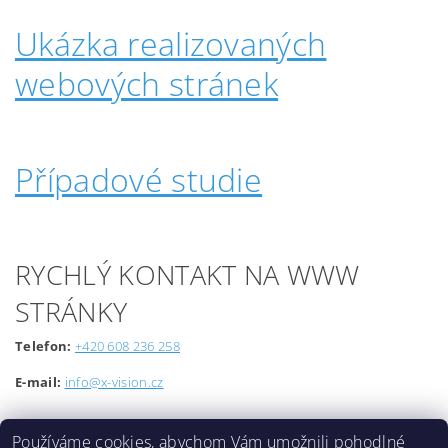
Ukázka realizovaných
webových stránek
Případové studie
RYCHLÝ KONTAKT NA WWW
STRÁNKY
Telefon:
+420 608 236 258
E-mail:
info@x-vision.cz
Používáme cookies, abychom Vám umožnili pohodlné