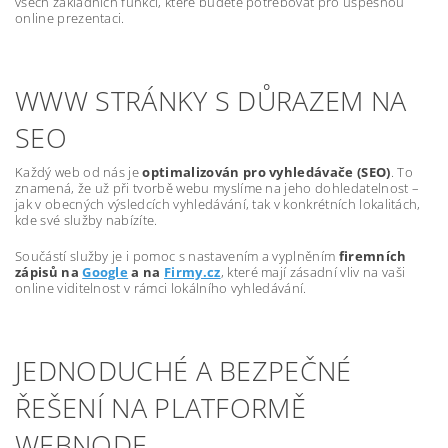
všech základních funkcí, které budete potřebovat pro úspěšnou
online prezentaci.
WWW STRÁNKY S DŮRAZEM NA
SEO
Každý web od nás je
optimalizován pro vyhledávače (SEO)
. To
znamená, že už při tvorbě webu myslíme na jeho dohledatelnost –
jak v obecných výsledcích vyhledávání, tak v konkrétních lokalitách,
kde své služby nabízíte.
Součástí služby je i pomoc s nastavením a vyplněním
firemních
zápisů na
Google
a na
Firmy.cz
, které mají zásadní vliv na vaši
online viditelnost v rámci lokálního vyhledávání.
JEDNODUCHÉ A BEZPEČNÉ
ŘEŠENÍ NA PLATFORMĚ
WEBNODE