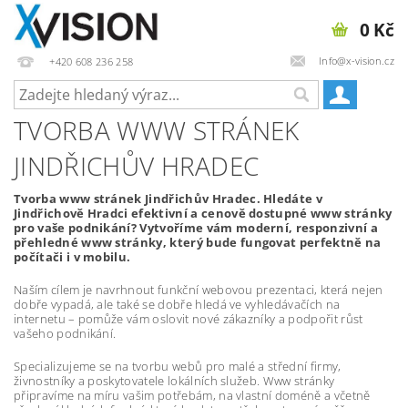
0 Kč
Info@x-vision.cz
+420 608 236 258
TVORBA WWW STRÁNEK
JINDŘICHŮV HRADEC
Tvorba www stránek Jindřichův Hradec. Hledáte v
Jindřichově Hradci efektivní a cenově dostupné www stránky
pro vaše podnikání? Vytvoříme vám moderní, responzivní a
přehledné www stránky, který bude fungovat perfektně na
počítači i v mobilu.
Naším cílem je navrhnout funkční webovou prezentaci, která nejen
dobře vypadá, ale také se dobře hledá ve vyhledávačích na
internetu – pomůže vám oslovit nové zákazníky a podpořit růst
vašeho podnikání.
Specializujeme se na tvorbu webů pro malé a střední firmy,
živnostníky a poskytovatele lokálních služeb. Www stránky
připravíme na míru vašim potřebám, na vlastní doméně a včetně