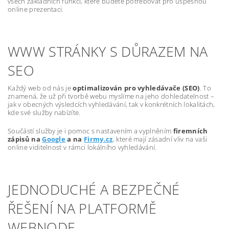
všech základních funkcí, které budete potřebovat pro úspěšnou
online prezentaci.
WWW STRÁNKY S DŮRAZEM NA
SEO
Každý web od nás je
optimalizován pro vyhledávače (SEO)
. To
znamená, že už při tvorbě webu myslíme na jeho dohledatelnost –
jak v obecných výsledcích vyhledávání, tak v konkrétních lokalitách,
kde své služby nabízíte.
Součástí služby je i pomoc s nastavením a vyplněním
firemních
zápisů na
Google
a na
Firmy.cz
, které mají zásadní vliv na vaši
online viditelnost v rámci lokálního vyhledávání.
JEDNODUCHÉ A BEZPEČNÉ
ŘEŠENÍ NA PLATFORMĚ
WEBNODE