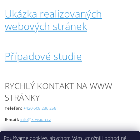
Ukázka realizovaných
webových stránek
Případové studie
RYCHLÝ KONTAKT NA WWW
STRÁNKY
Telefon:
+420 608 236 258
E-mail:
info@x-vision.cz
Používáme cookies, abychom Vám umožnili pohodlné