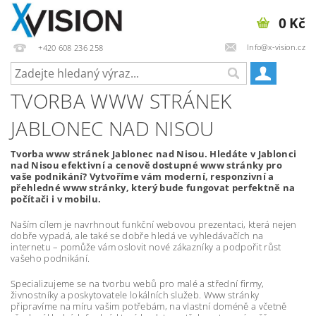
0 Kč
Info@x-vision.cz
+420 608 236 258
TVORBA WWW STRÁNEK
JABLONEC NAD NISOU
Tvorba www stránek Jablonec nad Nisou. Hledáte v Jablonci
nad Nisou efektivní a cenově dostupné www stránky pro
vaše podnikání? Vytvoříme vám moderní, responzivní a
přehledné www stránky, který bude fungovat perfektně na
počítači i v mobilu.
Naším cílem je navrhnout funkční webovou prezentaci, která nejen
dobře vypadá, ale také se dobře hledá ve vyhledávačích na
internetu – pomůže vám oslovit nové zákazníky a podpořit růst
vašeho podnikání.
Specializujeme se na tvorbu webů pro malé a střední firmy,
živnostníky a poskytovatele lokálních služeb. Www stránky
připravíme na míru vašim potřebám, na vlastní doméně a včetně