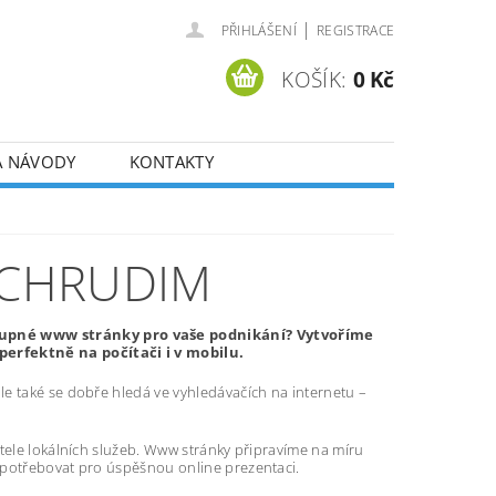
|
PŘIHLÁŠENÍ
REGISTRACE
KOŠÍK:
0 Kč
A NÁVODY
KONTAKTY
 CHRUDIM
tupné www stránky pro vaše podnikání? Vytvoříme
erfektně na počítači i v mobilu.
e také se dobře hledá ve vyhledávačích na internetu –
atele lokálních služeb. Www stránky připravíme na míru
 potřebovat pro úspěšnou online prezentaci.