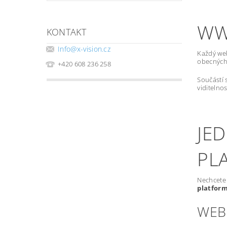
WW
KONTAKT
Info
@
x-vision.cz
Každý we
obecných 
+420 608 236 258
Součástí 
viditelno
JE
PL
Nechcete 
platfor
WEB