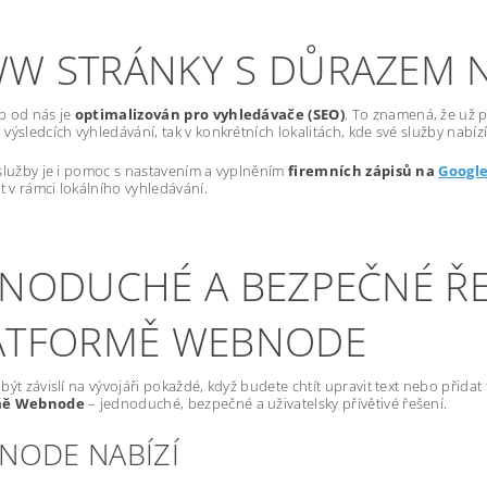
W STRÁNKY S DŮRAZEM 
b od nás je
optimalizován pro vyhledávače (SEO)
. To znamená, že už p
výsledcích vyhledávání, tak v konkrétních lokalitách, kde své služby nabízí
služby je i pomoc s nastavením a vyplněním
firemních zápisů na
Googl
st v rámci lokálního vyhledávání.
DNODUCHÉ A BEZPEČNÉ ŘE
ATFORMĚ WEBNODE
být závislí na vývojáři pokaždé, když budete chtít upravit text nebo přida
mě Webnode
– jednoduché, bezpečné a uživatelsky přívětivé řešení.
NODE NABÍZÍ