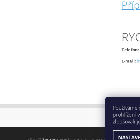
Pří
RY
Telefon:
E-mail:
i
Používáme 
prohlížení 
zlepšovali 
NASTAVE
2026 ©
X-vision
, všechna práva vyhrazena