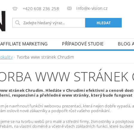
Info@x-vision.cz
+420 608 236 258
AFFILIATE MARKETING
PŘÍPADOVÉ STUDIE
BLOG 
okality
Tvorba www stránek Chrudim
ORBA WWW STRÁNEK
ww stránek Chrudim. Hledáte v Chrudimi efektivní a cenově dos
rní, responzivní a přehledné www stránky, který bude fungovat p
em je navrhnout funkční webovou prezentaci, která nejen dobře vypadá, al
m oslovit nové zákazníky a podpořit růst vašeho podnikání.
ujeme se na tvorbu webů pro malé a střední firmy, živnostníky a poskytov
řebám, na vlastní doméně a včetně všech základních funkcí, které budete