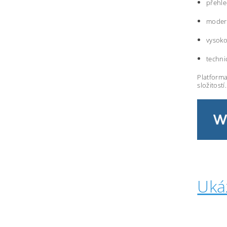
přehle
modern
vysoko
techni
Platforma
složitostí.
Uká