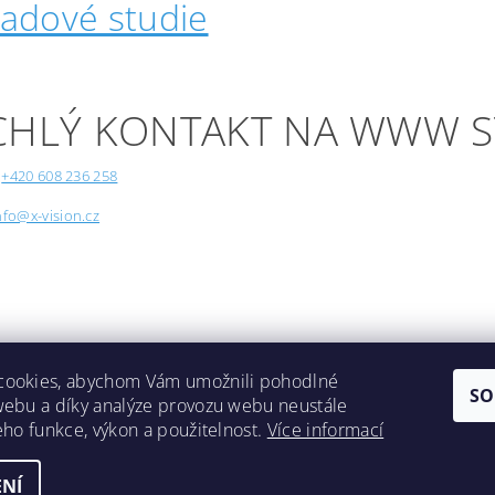
padové studie
CHLÝ KONTAKT NA WWW 
+420 608 236 258
nfo@x-vision.cz
cookies, abychom Vám umožnili pohodlné
SO
webu a díky analýze provozu webu neustále
Lokality
jeho funkce, výkon a použitelnost.
Více informací
NÍ