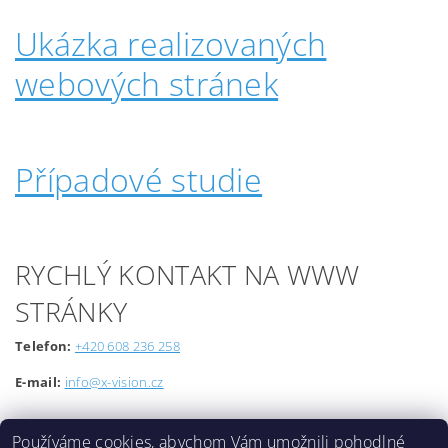
Ukázka realizovaných
webových stránek
Případové studie
RYCHLÝ KONTAKT NA WWW
STRÁNKY
Telefon:
+420 608 236 258
E-mail:
info@x-vision.cz
Používáme cookies, abychom Vám umožnili pohodlné