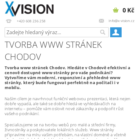
0 Kč
Info@x-vision.cz
+420 608 236 258
TVORBA WWW STRÁNEK
CHODOV
Tvorba www stránek Chodov. Hledáte v Chodově efektivní a
cenově dostupné www stránky pro vaše podnikání?
Vytvoříme vám moderní, responzivní a přehledné www
stránky, který bude fungovat perfektně na počítači i v
mobilu.
Naším cílem je navrhnout funkční webovou prezentaci, která nejen
dobře vypadá, ale také se dobře hledá ve vyhledávačích na
internetu – pomůže vám oslovit nové zákazníky a podpořit růst
vašeho podnikání.
Specializujeme se na tvorbu webů pro malé a střední firmy,
živnostníky a poskytovatele lokálních služeb. Www stránky
připravíme na míru vašim potřebám, na vlastní doméně a včetně