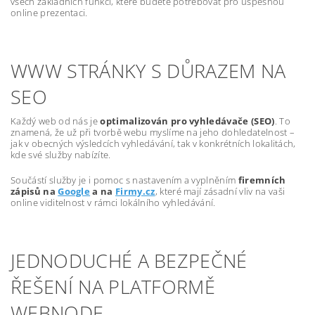
všech základních funkcí, které budete potřebovat pro úspěšnou
online prezentaci.
WWW STRÁNKY S DŮRAZEM NA
SEO
Každý web od nás je
optimalizován pro vyhledávače (SEO)
. To
znamená, že už při tvorbě webu myslíme na jeho dohledatelnost –
jak v obecných výsledcích vyhledávání, tak v konkrétních lokalitách,
kde své služby nabízíte.
Součástí služby je i pomoc s nastavením a vyplněním
firemních
zápisů na
Google
a na
Firmy.cz
, které mají zásadní vliv na vaši
online viditelnost v rámci lokálního vyhledávání.
JEDNODUCHÉ A BEZPEČNÉ
ŘEŠENÍ NA PLATFORMĚ
WEBNODE