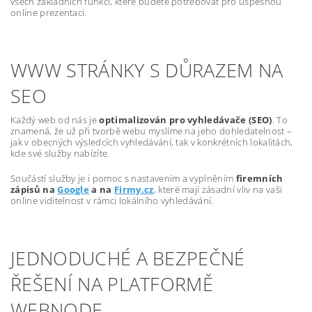
všech základních funkcí, které budete potřebovat pro úspěšnou
online prezentaci.
WWW STRÁNKY S DŮRAZEM NA
SEO
Každý web od nás je
optimalizován pro vyhledávače (SEO)
. To
znamená, že už při tvorbě webu myslíme na jeho dohledatelnost –
jak v obecných výsledcích vyhledávání, tak v konkrétních lokalitách,
kde své služby nabízíte.
Součástí služby je i pomoc s nastavením a vyplněním
firemních
zápisů na
Google
a na
Firmy.cz
, které mají zásadní vliv na vaši
online viditelnost v rámci lokálního vyhledávání.
JEDNODUCHÉ A BEZPEČNÉ
ŘEŠENÍ NA PLATFORMĚ
WEBNODE