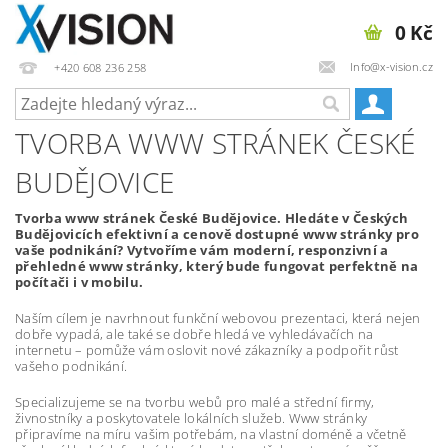
0 Kč
Info@x-vision.cz
+420 608 236 258
TVORBA WWW STRÁNEK ČESKÉ
BUDĚJOVICE
Tvorba www stránek České Budějovice. Hledáte v Českých
Budějovicích efektivní a cenově dostupné www stránky pro
vaše podnikání? Vytvoříme vám moderní, responzivní a
přehledné www stránky, který bude fungovat perfektně na
počítači i v mobilu.
Naším cílem je navrhnout funkční webovou prezentaci, která nejen
dobře vypadá, ale také se dobře hledá ve vyhledávačích na
internetu – pomůže vám oslovit nové zákazníky a podpořit růst
vašeho podnikání.
Specializujeme se na tvorbu webů pro malé a střední firmy,
živnostníky a poskytovatele lokálních služeb. Www stránky
připravíme na míru vašim potřebám, na vlastní doméně a včetně