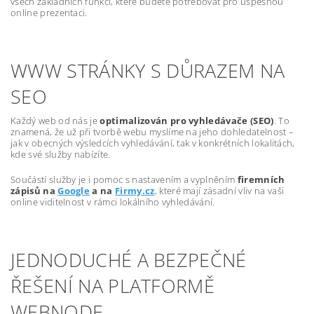
všech základních funkcí, které budete potřebovat pro úspěšnou
online prezentaci.
WWW STRÁNKY S DŮRAZEM NA
SEO
Každý web od nás je
optimalizován pro vyhledávače (SEO)
. To
znamená, že už při tvorbě webu myslíme na jeho dohledatelnost –
jak v obecných výsledcích vyhledávání, tak v konkrétních lokalitách,
kde své služby nabízíte.
Součástí služby je i pomoc s nastavením a vyplněním
firemních
zápisů na
Google
a na
Firmy.cz
, které mají zásadní vliv na vaši
online viditelnost v rámci lokálního vyhledávání.
JEDNODUCHÉ A BEZPEČNÉ
ŘEŠENÍ NA PLATFORMĚ
WEBNODE