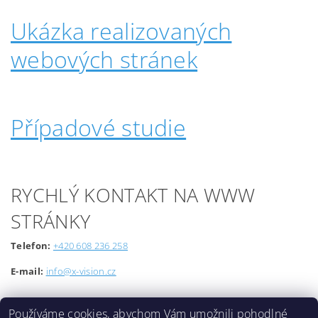
Ukázka realizovaných
webových stránek
Případové studie
RYCHLÝ KONTAKT NA WWW
STRÁNKY
Telefon:
+420 608 236 258
E-mail:
info@x-vision.cz
Používáme cookies, abychom Vám umožnili pohodlné