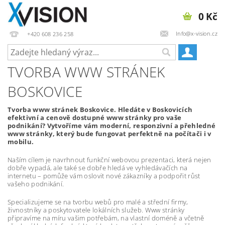
0 Kč
Info@x-vision.cz
+420 608 236 258
TVORBA WWW STRÁNEK
BOSKOVICE
Tvorba www stránek Boskovice. Hledáte v Boskovicích
efektivní a cenově dostupné www stránky pro vaše
podnikání? Vytvoříme vám moderní, responzivní a přehledné
www stránky, který bude fungovat perfektně na počítači i v
mobilu.
Naším cílem je navrhnout funkční webovou prezentaci, která nejen
dobře vypadá, ale také se dobře hledá ve vyhledávačích na
internetu – pomůže vám oslovit nové zákazníky a podpořit růst
vašeho podnikání.
Specializujeme se na tvorbu webů pro malé a střední firmy,
živnostníky a poskytovatele lokálních služeb. Www stránky
připravíme na míru vašim potřebám, na vlastní doméně a včetně