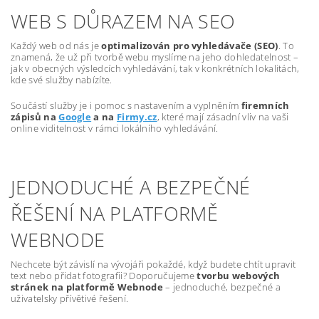
WEB S DŮRAZEM NA SEO
Každý web od nás je
optimalizován pro vyhledávače (SEO)
. To
znamená, že už při tvorbě webu myslíme na jeho dohledatelnost –
jak v obecných výsledcích vyhledávání, tak v konkrétních lokalitách,
kde své služby nabízíte.
Součástí služby je i pomoc s nastavením a vyplněním
firemních
zápisů na
Google
a na
Firmy.cz
, které mají zásadní vliv na vaši
online viditelnost v rámci lokálního vyhledávání.
JEDNODUCHÉ A BEZPEČNÉ
ŘEŠENÍ NA PLATFORMĚ
WEBNODE
Nechcete být závislí na vývojáři pokaždé, když budete chtít upravit
text nebo přidat fotografii? Doporučujeme
tvorbu webových
stránek na platformě Webnode
– jednoduché, bezpečné a
uživatelsky přívětivé řešení.