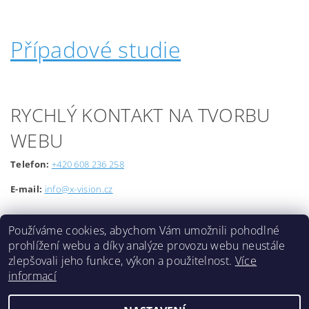
Případové studie
RYCHLÝ KONTAKT NA TVORBU
WEBU
Telefon:
+420 608 236 258
E-mail:
info@x-vision.cz
Používáme cookies, abychom Vám umožnili pohodlné
prohlížení webu a díky analýze provozu webu neustále
zlepšovali jeho funkce, výkon a použitelnost.
Více
informací
Lokality