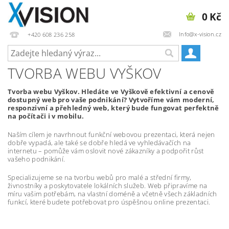
0 Kč
Info@x-vision.cz
+420 608 236 258
TVORBA WEBU VYŠKOV
Tvorba webu Vyškov. Hledáte ve Vyškově efektivní a cenově
dostupný web pro vaše podnikání? Vytvoříme vám moderní,
responzivní a přehledný web, který bude fungovat perfektně
na počítači i v mobilu.
Naším cílem je navrhnout funkční webovou prezentaci, která nejen
dobře vypadá, ale také se dobře hledá ve vyhledávačích na
internetu – pomůže vám oslovit nové zákazníky a podpořit růst
vašeho podnikání.
Specializujeme se na tvorbu webů pro malé a střední firmy,
živnostníky a poskytovatele lokálních služeb. Web připravíme na
míru vašim potřebám, na vlastní doméně a včetně všech základních
funkcí, které budete potřebovat pro úspěšnou online prezentaci.