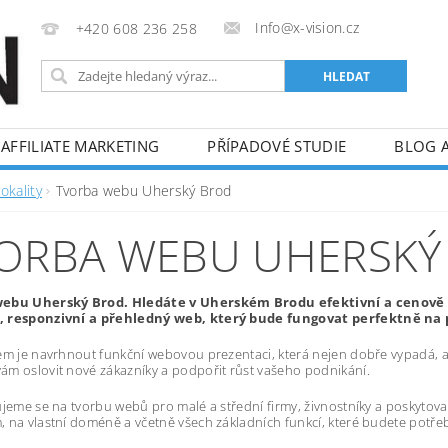
Info@x-vision.cz
+420 608 236 258
AFFILIATE MARKETING
PŘÍPADOVÉ STUDIE
BLOG 
okality
Tvorba webu Uherský Brod
ORBA WEBU UHERSKÝ
ebu Uherský Brod. Hledáte v Uherském Brodu efektivní a cenově
 responzivní a přehledný web, který bude fungovat perfektně na p
em je navrhnout funkční webovou prezentaci, která nejen dobře vypadá, al
m oslovit nové zákazníky a podpořit růst vašeho podnikání.
ujeme se na tvorbu webů pro malé a střední firmy, živnostníky a poskytov
 na vlastní doméně a včetně všech základních funkcí, které budete potře