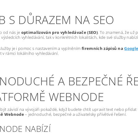
B S DŮRAZEM NA SEO
b od nás je
optimalizován pro vyhledávače (SEO)
. To znamená, že už p
výsledcích vyhledávání, tak v konkrétních lokalitách, kde své služby nabízí
služby je i pomoc s nastavením a vyplněním
firemních zápisů na
Googl
st v rámci lokálního vyhledávání.
DNODUCHÉ A BEZPEČNÉ ŘE
ATFORMĚ WEBNODE
být závislí na vývojáři pokaždé, když budete chtít upravit text nebo přida
mě Webnode
– jednoduché, bezpečné a uživatelsky přívětivé řešení.
NODE NABÍZÍ