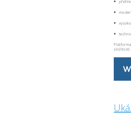
přehle
modern
vysoko
techni
Platforma
složitostí.
Uká