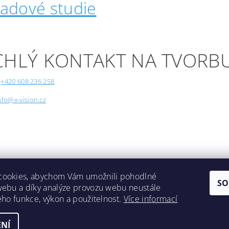
padové studie
CHLÝ KONTAKT NA TVORB
+420 608 236 258
nfo@x-vision.cz
cookies, abychom Vám umožnili pohodlné
SO
webu a díky analýze provozu webu neustále
Lokality
jeho funkce, výkon a použitelnost.
Více informací
NÍ