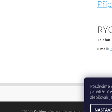
Pří
RY
Telefon:
E-mail:
i
Používáme 
prohlížení 
zlepšovali 
NASTAVE
2026 ©
X-vision
, všechna práva vyhrazena