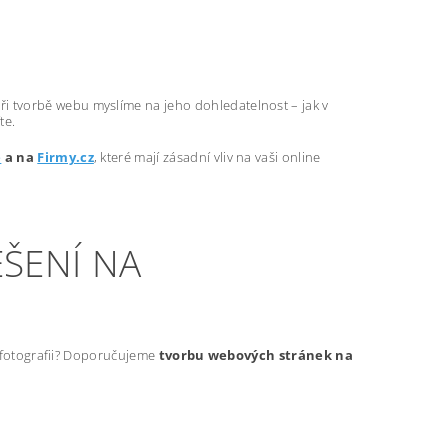
ři tvorbě webu myslíme na jeho dohledatelnost – jak v
te.
e
a na
Firmy.cz
, které mají zásadní vliv na vaši online
ŠENÍ NA
t fotografii? Doporučujeme
tvorbu webových stránek na