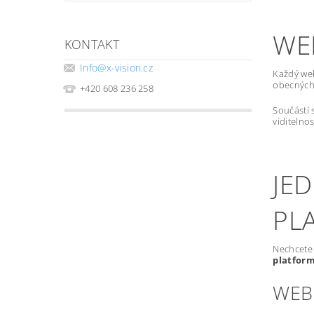
WE
KONTAKT
Info
@
x-vision.cz
Každý we
obecných 
+420 608 236 258
Součástí 
viditelno
JE
PL
Nechcete 
platfor
WEB