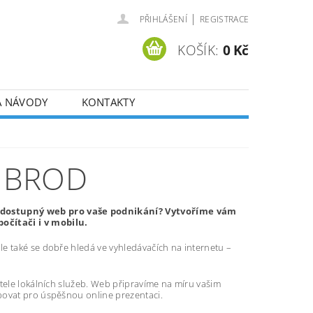
|
PŘIHLÁŠENÍ
REGISTRACE
KOŠÍK:
0 Kč
A NÁVODY
KONTAKTY
 BROD
 dostupný web pro vaše podnikání? Vytvoříme vám
očítači i v mobilu.
e také se dobře hledá ve vyhledávačích na internetu –
atele lokálních služeb. Web připravíme na míru vašim
bovat pro úspěšnou online prezentaci.