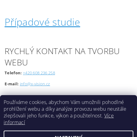
Případové studie
RYCHLÝ KONTAKT NA TVORBU
WEBU
Telefon:
+420 608 236 258
E-mail:
info@x-vision.cz
Používáme cookies, abychom Vám umožnili pohodlné
prohlížení webu a díky analýze provozu webu neustále
zlepšovali jeho funkce, výkon a použitelnost.
Více
informací
Lokality