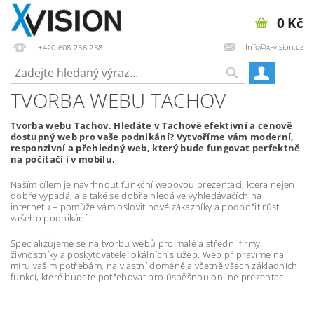
0 Kč
Info@x-vision.cz
+420 608 236 258
TVORBA WEBU TACHOV
Tvorba webu Tachov. Hledáte v Tachově efektivní a cenově
dostupný web pro vaše podnikání? Vytvoříme vám moderní,
responzivní a přehledný web, který bude fungovat perfektně
na počítači i v mobilu.
Naším cílem je navrhnout funkční webovou prezentaci, která nejen
dobře vypadá, ale také se dobře hledá ve vyhledávačích na
internetu – pomůže vám oslovit nové zákazníky a podpořit růst
vašeho podnikání.
Specializujeme se na tvorbu webů pro malé a střední firmy,
živnostníky a poskytovatele lokálních služeb. Web připravíme na
míru vašim potřebám, na vlastní doméně a včetně všech základních
funkcí, které budete potřebovat pro úspěšnou online prezentaci.