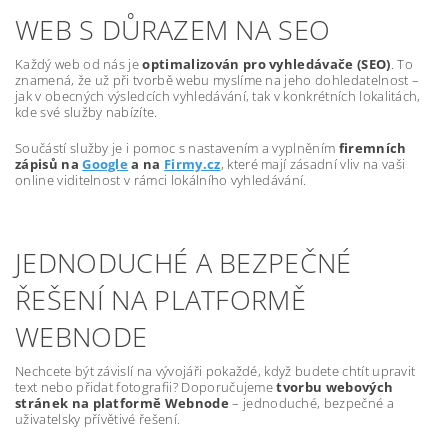
WEB S DŮRAZEM NA SEO
Každý web od nás je
optimalizován pro vyhledávače (SEO)
. To
znamená, že už při tvorbě webu myslíme na jeho dohledatelnost –
jak v obecných výsledcích vyhledávání, tak v konkrétních lokalitách,
kde své služby nabízíte.
Součástí služby je i pomoc s nastavením a vyplněním
firemních
zápisů na
Google
a na
Firmy.cz
, které mají zásadní vliv na vaši
online viditelnost v rámci lokálního vyhledávání.
JEDNODUCHÉ A BEZPEČNÉ
ŘEŠENÍ NA PLATFORMĚ
WEBNODE
Nechcete být závislí na vývojáři pokaždé, když budete chtít upravit
text nebo přidat fotografii? Doporučujeme
tvorbu webových
stránek na platformě Webnode
– jednoduché, bezpečné a
uživatelsky přívětivé řešení.