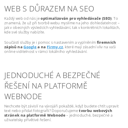
WEB S DŮRAZEM NA SEO
Každý web od nás je
optimalizován pro vyhledávače (SEO)
. To
znamená, že už při tvorbě webu myslíme na jeho dohledatelnost –
jak v obecných výsledcích vyhledávání, tak v konkrétních lokalitách,
kde své služby nabízíte.
Součástí služby je i pomoc s nastavením a vyplněním
firemních
zápisů na
Google
a na
Firmy.cz
, které mají zásadní vliv na vaši
online viditelnost v rámci lokálního vyhledávání.
JEDNODUCHÉ A BEZPEČNÉ
ŘEŠENÍ NA PLATFORMĚ
WEBNODE
Nechcete být závislí na vývojáři pokaždé, když budete chtít upravit
text nebo přidat fotografii? Doporučujeme
tvorbu webových
stránek na platformě Webnode
– jednoduché, bezpečné a
uživatelsky přívětivé řešení.