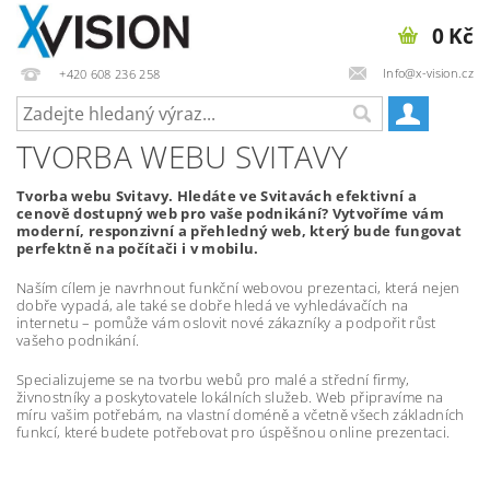
0 Kč
Info@x-vision.cz
+420 608 236 258
TVORBA WEBU SVITAVY
Tvorba webu Svitavy. Hledáte ve Svitavách efektivní a
cenově dostupný web pro vaše podnikání? Vytvoříme vám
moderní, responzivní a přehledný web, který bude fungovat
perfektně na počítači i v mobilu.
Naším cílem je navrhnout funkční webovou prezentaci, která nejen
dobře vypadá, ale také se dobře hledá ve vyhledávačích na
internetu – pomůže vám oslovit nové zákazníky a podpořit růst
vašeho podnikání.
Specializujeme se na tvorbu webů pro malé a střední firmy,
živnostníky a poskytovatele lokálních služeb. Web připravíme na
míru vašim potřebám, na vlastní doméně a včetně všech základních
funkcí, které budete potřebovat pro úspěšnou online prezentaci.