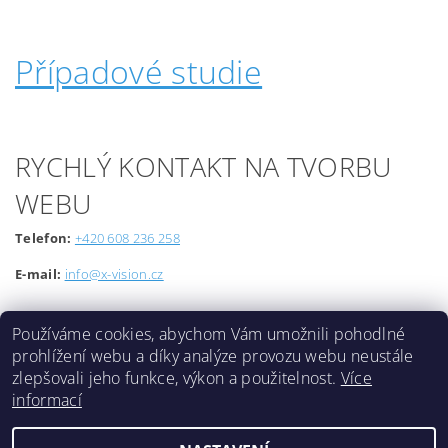
Případové studie
RYCHLÝ KONTAKT NA TVORBU
WEBU
Telefon:
+420 608 236 258
E-mail:
info@x-vision.cz
Používáme cookies, abychom Vám umožnili pohodlné
prohlížení webu a díky analýze provozu webu neustále
zlepšovali jeho funkce, výkon a použitelnost.
Více
informací
Lokality