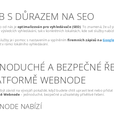
B S DŮRAZEM NA SEO
b od nás je
optimalizován pro vyhledávače (SEO)
. To znamená, že už p
výsledcích vyhledávání, tak v konkrétních lokalitách, kde své služby nabízí
služby je i pomoc s nastavením a vyplněním
firemních zápisů na
Googl
st v rámci lokálního vyhledávání.
DNODUCHÉ A BEZPEČNÉ ŘE
ATFORMĚ WEBNODE
být závislí na vývojáři pokaždé, když budete chtít upravit text nebo přida
mě Webnode
– jednoduché, bezpečné a uživatelsky přívětivé řešení.
NODE NABÍZÍ