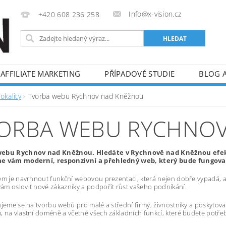
Info@x-vision.cz
+420 608 236 258
AFFILIATE MARKETING
PŘÍPADOVÉ STUDIE
BLOG 
okality
Tvorba webu Rychnov nad Kněžnou
ORBA WEBU RYCHNO
webu Rychnov nad Kněžnou. Hledáte v Rychnově nad Kněžnou efekt
e vám moderní, responzivní a přehledný web, který bude fungovat 
em je navrhnout funkční webovou prezentaci, která nejen dobře vypadá, al
m oslovit nové zákazníky a podpořit růst vašeho podnikání.
ujeme se na tvorbu webů pro malé a střední firmy, živnostníky a poskytov
 na vlastní doméně a včetně všech základních funkcí, které budete potře