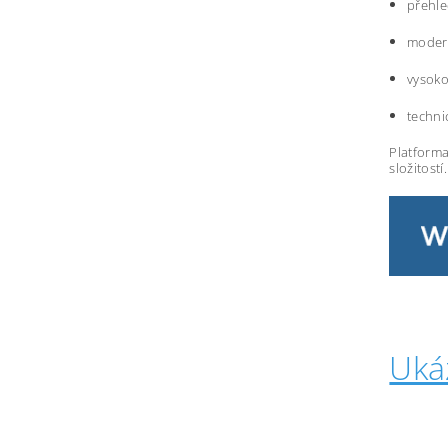
přehle
modern
vysoko
techni
Platforma
složitostí.
Uká