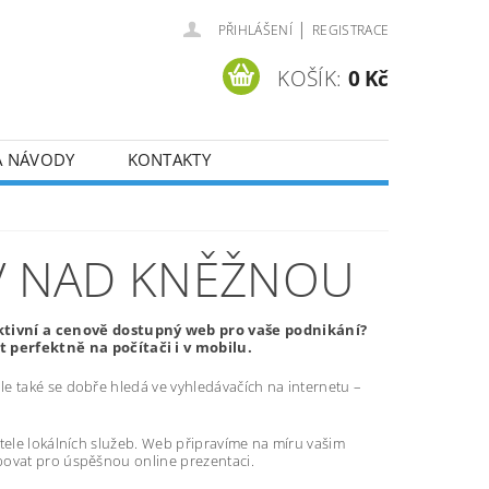
|
PŘIHLÁŠENÍ
REGISTRACE
KOŠÍK:
0 Kč
A NÁVODY
KONTAKTY
V NAD KNĚŽNOU
ivní a cenově dostupný web pro vaše podnikání?
perfektně na počítači i v mobilu.
e také se dobře hledá ve vyhledávačích na internetu –
atele lokálních služeb. Web připravíme na míru vašim
bovat pro úspěšnou online prezentaci.