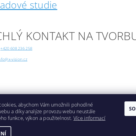
padové studie
CHLÝ KONTAKT NA TVORB
+420 608 236 258
nfo@x-vision.cz
cookies, abychom Vám umožnili pohodlné
SO
webu a díky analýze provozu webu neustále
Lokality
jeho funkce, výkon a použitelnost.
Více informací
NÍ