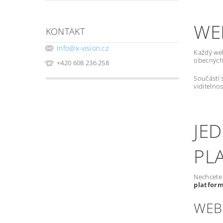
WE
KONTAKT
Info
@
x-vision.cz
Každý we
obecných 
+420 608 236 258
Součástí 
viditelno
JE
PL
Nechcete 
platfor
WEB