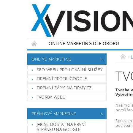
ONLINE MARKETING DLE OBORU
L
ONLINE MARKETING
SEO WEBU PRO LOKÁLNÍ SLUŽBY
TV
FIREMNÍ PROFIL GOOGLE
FIREMNÍ ZÁPIS NA FIRMY.CZ
Tvorba 
Vytvořím
TVORBA WEBU
Naším cíl
pomůže vá
PRÉMIOVÝ MARKETING
Specializ
JAK SE DOSTAT NA PRVNÍ
potřebám,
STRÁNKU NA GOOGLE