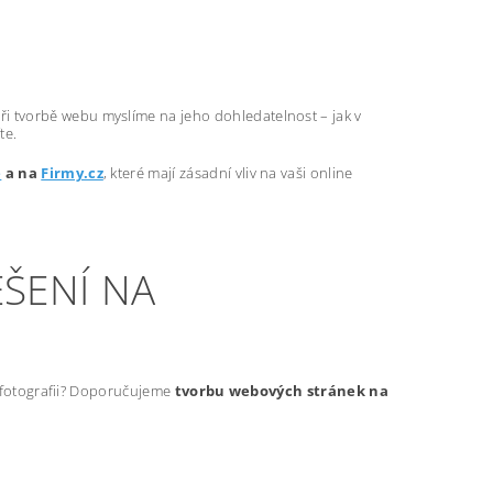
ři tvorbě webu myslíme na jeho dohledatelnost – jak v
te.
e
a na
Firmy.cz
, které mají zásadní vliv na vaši online
ŠENÍ NA
t fotografii? Doporučujeme
tvorbu webových stránek na