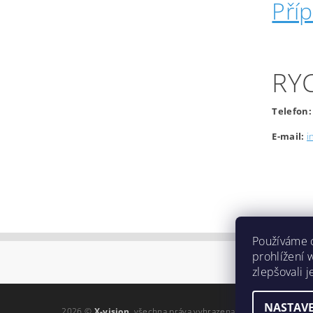
Pří
RY
Telefon:
E-mail:
i
Používáme 
prohlížení 
zlepšovali 
NASTAVE
2026 ©
X-vision
, všechna práva vyhrazena