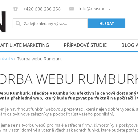
Info@x-vision.cz
+420 608 236 258
AFFILIATE MARKETING
PŘÍPADOVÉ STUDIE
BLOG 
okality
Tvorba webu Rumburk
ORBA WEBU RUMBUR
webu Rumburk. Hledáte v Rumburku efektivní a cenově dostupný 
vní a přehledný web, který bude fungovat perfektně na počítači i 
em je navrhnout funkční webovou prezentaci, která nejen dobře vypadá, al
m oslovit nové zákazníky a podpořit růst vašeho podnikání.
ujeme se na tvorbu webů pro malé a střední firmy, živnostníky a poskytov
 na vlastní doméně a včetně všech základních funkcí, které budete potře