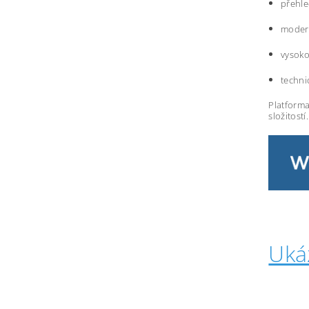
přehle
modern
vysoko
techni
Platforma
složitostí.
Uká