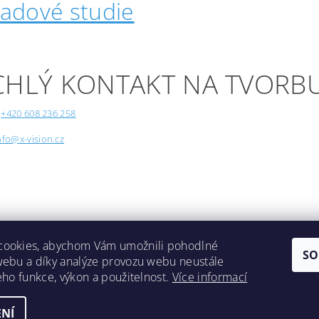
padové studie
CHLÝ KONTAKT NA TVORB
+420 608 236 258
nfo@x-vision.cz
cookies, abychom Vám umožnili pohodlné
SO
webu a díky analýze provozu webu neustále
Lokality
jeho funkce, výkon a použitelnost.
Více informací
NÍ