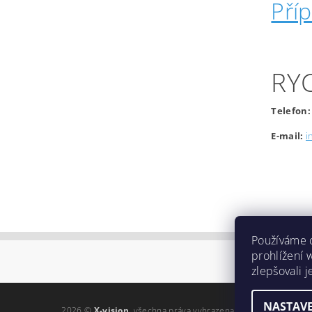
Pří
RY
Telefon:
E-mail:
i
Používáme 
prohlížení 
zlepšovali 
NASTAVE
2026 ©
X-vision
, všechna práva vyhrazena