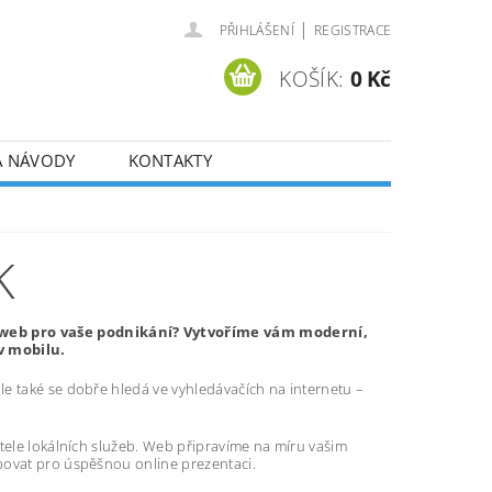
|
PŘIHLÁŠENÍ
REGISTRACE
KOŠÍK:
0 Kč
A NÁVODY
KONTAKTY
K
web pro vaše podnikání? Vytvoříme vám moderní,
v mobilu.
e také se dobře hledá ve vyhledávačích na internetu –
atele lokálních služeb. Web připravíme na míru vašim
bovat pro úspěšnou online prezentaci.