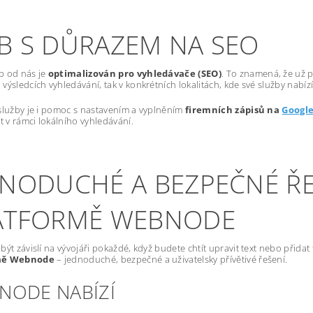
B S DŮRAZEM NA SEO
b od nás je
optimalizován pro vyhledávače (SEO)
. To znamená, že už p
výsledcích vyhledávání, tak v konkrétních lokalitách, kde své služby nabízí
služby je i pomoc s nastavením a vyplněním
firemních zápisů na
Googl
st v rámci lokálního vyhledávání.
DNODUCHÉ A BEZPEČNÉ ŘE
ATFORMĚ WEBNODE
být závislí na vývojáři pokaždé, když budete chtít upravit text nebo přida
mě Webnode
– jednoduché, bezpečné a uživatelsky přívětivé řešení.
NODE NABÍZÍ