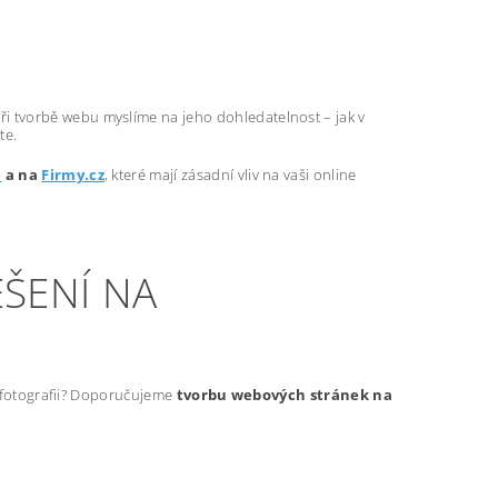
ři tvorbě webu myslíme na jeho dohledatelnost – jak v
te.
e
a na
Firmy.cz
, které mají zásadní vliv na vaši online
ŠENÍ NA
t fotografii? Doporučujeme
tvorbu webových stránek na