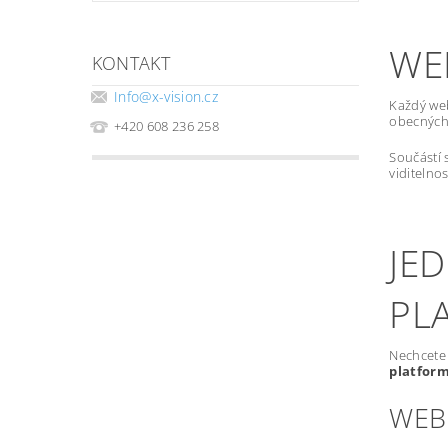
WE
KONTAKT
Info
@
x-vision.cz
Každý we
obecných 
+420 608 236 258
Součástí 
viditelno
JE
PL
Nechcete 
platfor
WEB