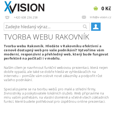
0 Kč
Info@x-vision.cz
+420 608 236 258
TVORBA WEBU RAKOVNÍK
Tvorba webu Rakovník. Hledáte v Rakovníku efektivní a
cenově dostupný web pro vaše podnikání? Vytvoříme vám
moderní, responzivní a přehledný web, který bude fungovat
perfektně na počítači i v mobilu.
Naším cílem je navrhnout funkční webovou prezentaci, která nejen
dobře vypadá, ale také se dobře hledá ve vyhledávačích na
internetu – pomůže vám oslovit nové zákazníky a podpořit růst
vašeho podnikání.
Specializujeme se na tvorbu webů pro malé a střední firmy,
živnostníky a poskytovatele lokálních služeb. Web připravíme na
míru vašim potřebám, na vlastní doméně a včetně všech základních
funkcí, které budete potřebovat pro úspěšnou online prezentaci.