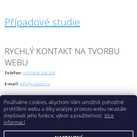
Případové studie
RYCHLÝ KONTAKT NA TVORBU
WEBU
Telefon:
+420 608 236 258
E-mail:
info@x-vision.cz
Používáme cookies, abychom Vám umožnili pohodlné
prohlížení webu a díky analýze provozu webu neustále
zlepšovali jeho funkce, výkon a použitelnost.
Více
informací
Lokality