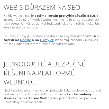
WEB S DŮRAZEM NA SEO
Každý web od nás je
optimalizován pro vyhledávače (SEO)
. To
znamená, že už při tvorbě webu myslíme na jeho dohledatelnost –
jak v obecných výsledcích vyhledávání, tak v konkrétních lokalitách,
kde své služby nabízíte.
Součástí služby je i pomoc s nastavením a vyplněním
firemních
zápisů na
Google
a na
Firmy.cz
, které mají zásadní vliv na vaši
online viditelnost v rámci lokálního vyhledávání.
JEDNODUCHÉ A BEZPEČNÉ
ŘEŠENÍ NA PLATFORMĚ
WEBNODE
Nechcete být závislí na vývojáři pokaždé, když budete chtít upravit
text nebo přidat fotografii? Doporučujeme
tvorbu webových
stránek na platformě Webnode
– jednoduché, bezpečné a
uživatelsky přívětivé řešení.