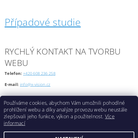
Případové studie
RYCHLÝ KONTAKT NA TVORBU
WEBU
Telefon:
+420 608 236 258
E-mail:
info@x-vision.cz
Používáme cookies, abychom Vám umožnili pohodlné
prohlížení webu a díky analýze provozu webu neustále
zlepšovali jeho funkce, výkon a použitelnost.
Více
informací
Lokality