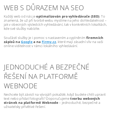
WEB S DŮRAZEM NA SEO
Každý web od nás je
optimalizován pro vyhledávače (SEO)
. To
znamená, že už při tvorbě webu myslíme na jeho dohledatelnost –
jak v obecných výsledcích vyhledávání, tak v konkrétních lokalitách,
kde své služby nabízíte.
Součástí služby je i pomoc s nastavením a vyplněním
firemních
zápisů na
Google
a na
Firmy.cz
, které mají zásadní vliv na vaši
online viditelnost v rámci lokálního vyhledávání.
JEDNODUCHÉ A BEZPEČNÉ
ŘEŠENÍ NA PLATFORMĚ
WEBNODE
Nechcete být závislí na vývojáři pokaždé, když budete chtít upravit
text nebo přidat fotografii? Doporučujeme
tvorbu webových
stránek na platformě Webnode
– jednoduché, bezpečné a
uživatelsky přívětivé řešení.