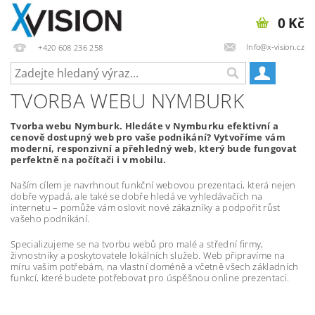
0 Kč
Info@x-vision.cz
+420 608 236 258
TVORBA WEBU NYMBURK
Tvorba webu Nymburk. Hledáte v Nymburku efektivní a
cenově dostupný web pro vaše podnikání? Vytvoříme vám
moderní, responzivní a přehledný web, který bude fungovat
perfektně na počítači i v mobilu.
Naším cílem je navrhnout funkční webovou prezentaci, která nejen
dobře vypadá, ale také se dobře hledá ve vyhledávačích na
internetu – pomůže vám oslovit nové zákazníky a podpořit růst
vašeho podnikání.
Specializujeme se na tvorbu webů pro malé a střední firmy,
živnostníky a poskytovatele lokálních služeb. Web připravíme na
míru vašim potřebám, na vlastní doméně a včetně všech základních
funkcí, které budete potřebovat pro úspěšnou online prezentaci.